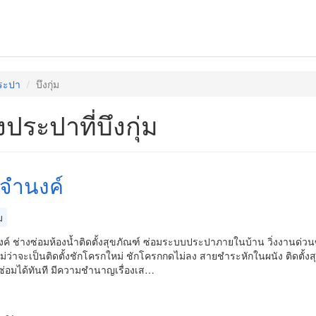
ระปา
บึงกุ่ม
งประปาที่บึงกุ่ม
งจำนงค์
ม
ค์ ช่างซ่อมห้องน้ำติดตั้งสุขภัณฑ์ ซ่อมระบบประปาภายในบ้าน วิ่งงานด่ว
ไม่ว่าจะเป็นติดตั้งชักโครกใหม่ ชักโครกกดไม่ลง สายชำระหักในผนัง ติดตั้งส
ซ่อมได้ทันที มีความชำนาญเรื่องเส…