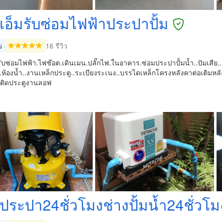
งเอ็มรับซ่อมไฟฟ้าประปาปั้ม
ม
16 รีวิว
รับซ่อมไฟฟ้า.ไฟช๊อต.เดินเมน.ปลั๊กไฟ.ในอาคาร.ซ่อมประปาปั้มน้ำ..ปัมเสีย..ติ
้น..ห้องน้ำ..งานเหล็กประตู..ระเบียงระเนง..บรรไดเหล็กโครงหลังคาต่อเติมห
ติดประตูงานลอฟ
งประปา24ชั่วโมงช่างปั้มน้ำ24ชั่วโม