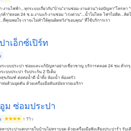
-งานไฟฟ้า...ทุกระบบเกี่ยวกับ"บ้าน"งานซ่อม-งานด่วน"เจอปัญหา"โทรหา "ช
ูกค้า"ตลอด 24 ช.ม.งานแก้-งานซ่อม "เร่งด่วน"...น้ำไม่ไหล ไฟฯไม่ติด...คิด
...ที่คุณพอใจ เราจะไม่ทำให้คุณผิดหวัง"ขอบคุณ" ที่ใช้บริการเรา
าเอ็กซ์เปิร์ท
ม
ั้งระบบประปา ซ่อมและแก้ปัญหาอย่างเชี่ยวชาญ บริการตลอด 24 ชม.ทั่วกร
ั้งระบบประปา รับประก้น 2 ปีเต็ม
้งสุขภัณฑ์ ต่อท่อน้ำดี น้ำทิ้ง ห้องน้ำ ห้องครัว
าท่อส้วมอุดตัน ด้วยเครื่องมือทันสมัยจากอเมริกา
งอูม ซ่อมประปา
ม
1 รีวิว
จหาประปาแตกภายในบ้านไม่ทราบจุด ด้วยเครื่องมือฟังเสียงประปารั่ว รับเ