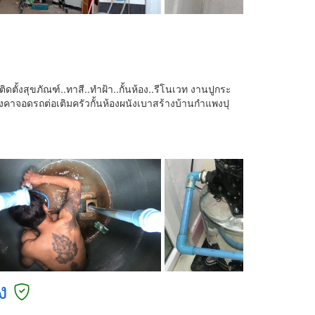
ดตั้งสุขภัณฑ์..ทาสี..ทำฝ้า..กั้นห้อง..รีโนเวท งานปูกระ
ลังคาจอดรถต่อเติมครัวกั้นห้องผนังเบาสร้างบ้านกำแพงปุ
ง