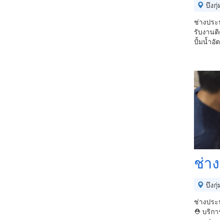
บึงกุ่
ช่างประป
รับงานติ
ปั้มน้ำอั
ช่าง
บึงกุ่
ช่างประป
⛑ บริการ