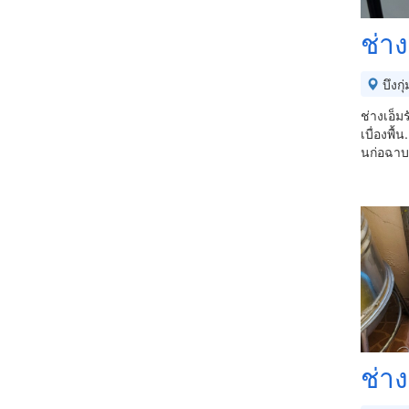
ช่า
บึงกุ่
ช่างเอ็ม
เบื่องพื
นก่อฉาบ
ช่า