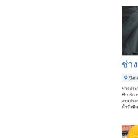
ช่าง
บึงกุ่
ช่างประป
⛑ บริการ
งานประป
น้ำรั่วซึ