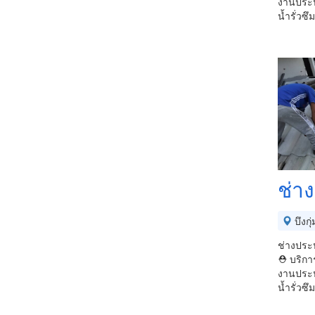
งานประป
น้ำรั่วซึ
ช่าง
บึงกุ่
ช่างประป
⛑ บริการ
งานประป
น้ำรั่วซึ