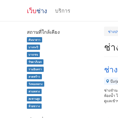
เว็บ
ช่าง
บริการ
สถานที่ใกล้เคียง
ช่างป
คันนายาว
ช่า
บางกะปิ
บางเขน
รัชดาภิเษก
ช่า
รามอินทรา
ลาดพร้าว
บึงกุ่
วังทองหลาง
ช่างจำนง
สวนหลวง
ห้องน้ำ 
สะพานสูง
ดูแลเข้า
ห้วยขวาง