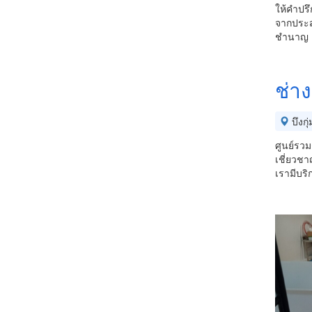
ให้คำปร
จากประส
ชำนาญ เ
ช่า
บึงกุ่
ศูนย์รว
เชี่ยวชา
เรามีบริ