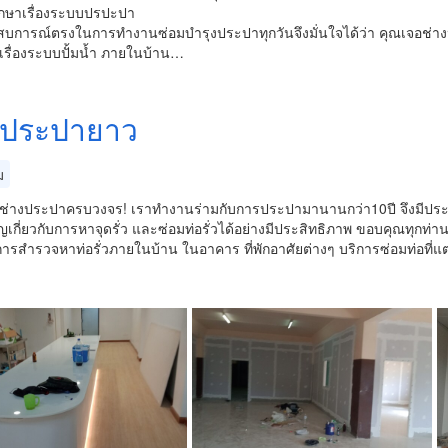
ึกษาเรื่องระบบปรปะปา
บการณ์ตรงในการทำงานซ่อมบำรุงประปาทุกวันจึงมั่นใจได้ว่า คุณเจอช่า
รื่องระบบปั้มน้ำ ภายในบ้าน…
งประปายาว
ม
มช่างประปาครบวงจร! เราทำงานร่ามกับการประปามานานกว่า10ปี จึงมีป
ญเกี่ยวกับการหาจุดรั่ว และซ่อมท่อรั่วได้อย่างมีประสิทธิภาพ ขอบคุณทุกท่
การสำรวจหาท่อรั่วภายในบ้าน ในอาคาร ที่พักอาศัยต่างๆ บริการซ่อมท่อที่แตก