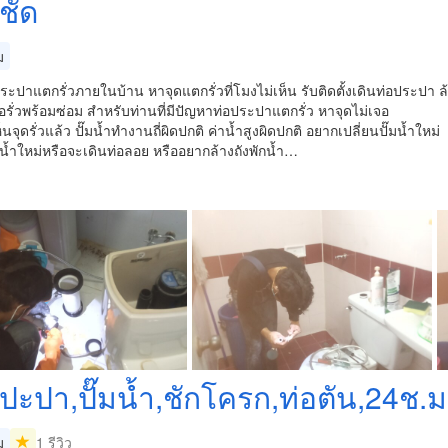
ชัด
ม
ระปาแตกรั่วภายในบ้าน หาจุดแตกรั่วที่โมงไม่เห็น รับติดตั้งเดินท่อประปา ล
รั่วพร้อมซ่อม สำหรับท่านที่มีปัญหาท่อประปาแตกรั่ว หาจุดไม่เจอ
นจุดรั่วแล้ว ปั๊มน้ำทำงานถี่ผิดปกติ ค่าน้ำสูงผิดปกติ อยากเปลี่ยนปั๊มน้ำใหม่
ั๊มน้ำใหม่หรือจะเดินท่อลอย หรืออยากล้างถังพักน้ำ…
งปะปา,ปั๊มน้ำ,ชักโครก,ท่อตัน,24ช.ม
ม
1 รีวิว