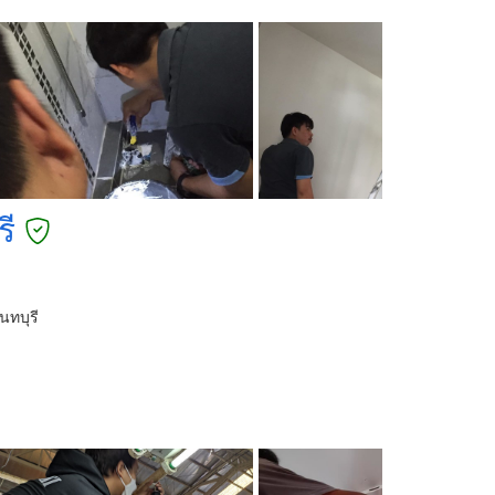
รี
นทบุรี