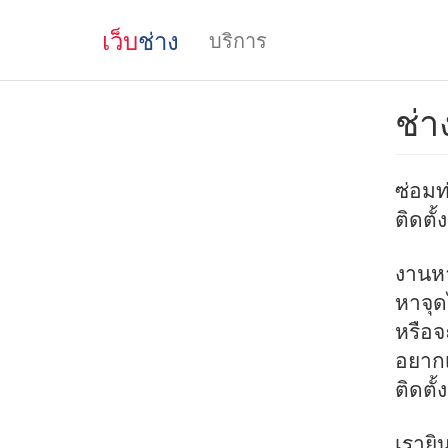
เว็บ
ช่าง
บริการ
ช่า
ซ่อมท
ติดตั
งานหา
หาจุด
หรือจะ
อยากเ
ติดตั
เรายิ