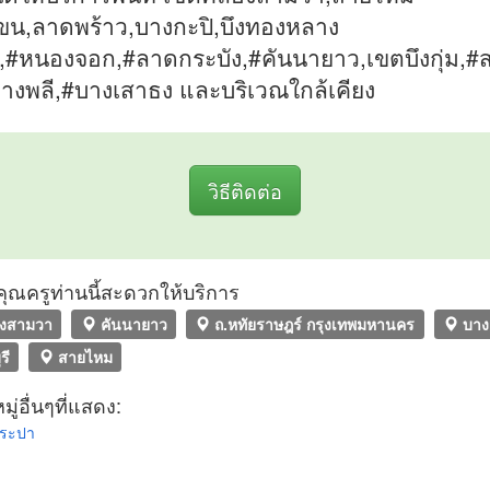
ขน,ลาดพร้าว,บางกะปิ,บึงทองหลาง
รี,#หนองจอก,#ลาดกระบัง,#คันนายาว,เขตบึงกุ่ม,
บางพลี,#บางเสาธง และบริเวณใกล้เคียง
วิธีติดต่อ
ที่คุณครูท่านนี้สะดวกให้บริการ
งสามวา
คันนายาว
ถ.หทัยราษฎร์ กรุงเทพมหานคร
บาง
รี
สายไหม
ู่อื่นๆที่แสดง:
ประปา