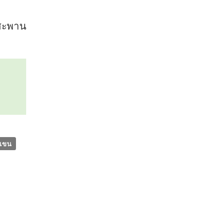
#สะพาน
เขน