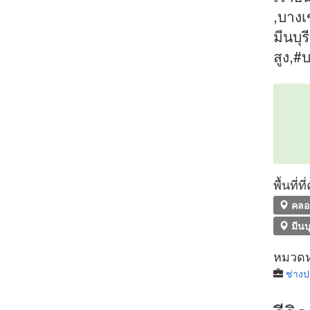
,บางเ
มีนบุ
สูง,#
พื้นที่
คลอ
มีนบุ
หมวดหม
ช่าง