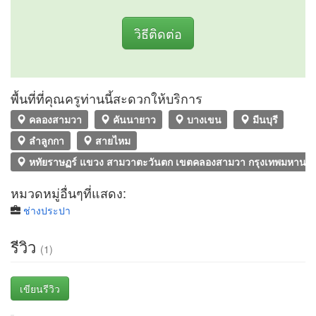
วิธีติดต่อ
พื้นที่ที่คุณครูท่านนี้สะดวกให้บริการ
คลองสามวา
คันนายาว
บางเขน
มีนบุรี
ลำลูกกา
สายไหม
หทัยราษฏร์ แขวง สามวาตะวันตก เขตคลองสามวา กรุงเทพมหานค
หมวดหมู่อื่นๆที่แสดง:
ช่างประปา
รีวิว
(1)
เขียนรีวิว