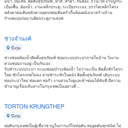
มน้ำ..ปัมเสีย..ติดตั้งสุขภัณฑ์..ทาสี..ทำฝ้า..กั้นห้อง..รีโนเวท งานปูกระ
เบื่องพื้น..ห้องน้ำ..งานเหล็กประตู..ระเบียงระเนง..บรรไดเหล็กโครง
หลังคาต่อเติมหลังคาจอดรถต่อเติมครัวกั้นห้องผนังเบาสร้างบ้าน
กำแพงปุนก่อฉาบติดประตูงานลอฟ
ช่างจำนงค์
บึงกุ่ม
ช่างซ่อมห้องน้ำติดตั้งสุขภัณฑ์ ซ่อมระบบประปาภายในบ้าน วิ่งงาน
ด่วนซ่อมงานอยู่ เป็นกันเอง
รับทำระบบประปา ระบบซ่อมบำรุงห้องน้ำ ไม่ว่าจะเป็น ติดตั้งชักโครก
ใหม่ ชักโครกกดไม่ลง สายชำระหักในผนัง ติดตั้งสุขภัณฑ์ เดินระบบ
ท่อประปาใหม่ ท่อแตก ท่อรั่ว งานด่วนวิ่งดูแลเข้าซ่อมได้ทันที มีความ
ชำนาญเรื่องเส้นทางในกรุงเทพเป็นอย่างดี…
TORTON KRUNGTHEP
บึงกุ่ม
ท่อตันกรุงเทพเป็นผู้เชี่ยวชาญในการแก้ไขท่อตัน ท่ออุดตันทุกชนิด ไม่