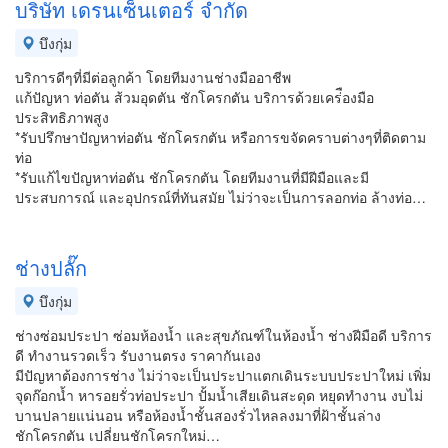
บริษัท เดรนเซ็นเตอร์ จำกัด
บึงกุ่ม
บริการดีๆที่มีต่อลูกค้า โดยทีมงานช่างมืออาชีพ
แก้ปัญหา ท่อตัน ส้วมอุดตัน ชักโครกตัน บริการด้วยเคร่ืองมือ
ประสิทธิภาพสูง
*รับปรึกษาปัญหาท่อตัน ชักโครกตัน หรือการขจัดคราบต่างๆที่ติดตาม
ท่อ
*รับแก้ไขปัญหาท่อตัน ชักโครกตัน โดยทีมงานที่มีฝีมือและมี
ประสบการณ์ และอุปกรณ์ที่ทันสมัย ไม่ว่าจะเป็นการลอกท่อ ล้างท่อ…
ช่างปลั๊ก
บึงกุ่ม
ช่างซ่อมประปา ซ่อมห้องน้ำ และสุขภัณฑ์ในห้องน้ำ ช่างฝีมือดี บริการ
ดี ทำงานรวดเร็ว รับงานตรง ราคากันเอง
มีปัญหาต้องการช่าง ไม่ว่าจะเป็นประปาแตกเดินระบบประปาใหม่ เพิ่ม
จุดก๊อกน้ำ หารอยรั่วท่อประปา ปั้มน้ำเสียเดินสะดุด หยุดทำงาน งบไม่
บานปลายแน่นอน หรือห้องน้ำชั้นสองรั่วไหลลงมาที่ฝ้าชั้นล่าง
ชักโครกตัน เปลี่ยนชักโครกใหม่…