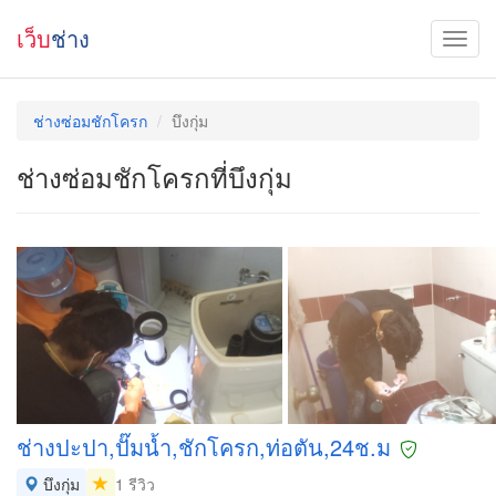
เว็บ
ช่าง
ช่างซ่อมชักโครก
บึงกุ่ม
ช่างซ่อมชักโครกที่บึงกุ่ม
ช่างปะปา,ปั๊มน้ำ,ชักโครก,ท่อตัน,24ช.ม
บึงกุ่ม
1 รีวิว