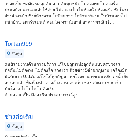
ว่าจะเป็น ท่อตัน ท่ออุดตัน ส้วมตันทุกชนิด ไม่ต้องทุบ ไม่ต้องรื้อ
ประหยัดเวลาและค่าใช้จ่าย ไม่ว่าจะเป็นในห้องน้ำ ห้องครัว ชักโครก
อ่างล้างหน้า ซิงก์ล้างจาน โถปัสสาวะ โถส้วม ท่อเมนในบ้านออกไป
หน้าบ้าน อพาร์ทเมนท์ คอนโด ทาวน์เฮาส์ อาคารพาณิชย์…
Tortan999
บึงกุ่ม
ศูนย์รวมงานด้านการบริการแก้ไขปัญหาท่ออุดตันแบบครบวงจร
ท่อตัน,ไม่ต้องทุบ ไม่ต้องรื้อ รวดเร็ว ด้วยช่างผู้ชำนาญงาน เครื่องมือ
พิเศษจาก U.S.A. แก้ไขได้ทุกปัญหา ท่อโรงงาน ท่อเมนหลัก ท่อน้ำทิ้ง
อ่างอาบน้ำ พื้นห้องน้ำ อ่างล้างจาน ดาดฟ้า ฯลฯ สะดวก รวดเร็ว
ทันใจ แก้ไขไม่ได้ ไม่คิดเงิน
ด้วยความเป็น มืออาชีพ ประสบการณ์สูง…
ช่างต่อเติม
บึงกุ่ม
รับเหมาทำห้องน้ำ