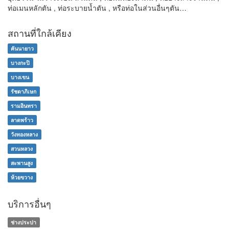
ท่อเมนหลักตัน , ท่อระบายน้ำตัน , หรือท่อในส่วนอื่นๆตัน…
สถานที่ใกล้เคียง
คันนายาว
บางกะปิ
บางเขน
รัชดาภิเษก
รามอินทรา
ลาดพร้าว
วังทองหลาง
สวนหลวง
สะพานสูง
ห้วยขวาง
บริการอื่นๆ
ช่างประปา