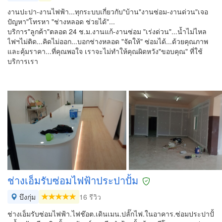
งานปะปา-งานไฟฟ้า...ทุกระบบเกี่ยวกับ"บ้าน"งานซ่อม-งานด่วน"เจอ
ปัญหา"โทรหา "ช่างหลอด ช่วยได้"...
บริการ"ลูกค้า"ตลอด 24 ช.ม.งานแก้-งานซ่อม "เร่งด่วน"...น้ำไม่ไหล
ไฟฯไม่ติด...คิดไม่ออก...บอกช่างหลอด "จัดให้" ซ่อมได้...ด้วยคุณภาพ
และคุ้มราคา...ที่คุณพอใจ เราจะไม่ทำให้คุณผิดหวัง"ขอบคุณ" ที่ใช้
บริการเรา
ช่างเอ็มรับซ่อมไฟฟ้าประปาปั้ม
บึงกุ่ม
16 รีวิว
ช่างเอ็มรับซ่อมไฟฟ้า.ไฟช๊อต.เดินเมน.ปลั๊กไฟ.ในอาคาร.ซ่อมประปาปั้