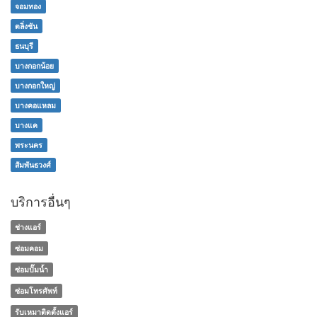
จอมทอง
ตลิ่งชัน
ธนบุรี
บางกอกน้อย
บางกอกใหญ่
บางคอแหลม
บางแค
พระนคร
สัมพันธวงศ์
บริการอื่นๆ
ช่างแอร์
ซ่อมคอม
ซ่อมปั๊มน้ำ
ซ่อมโทรศัพท์
รับเหมาติดตั้งแอร์