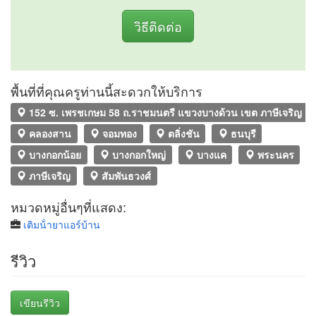
วิธีติดต่อ
พื้นที่ที่คุณครูท่านนี้สะดวกให้บริการ
152 ซ. เพรชเกษม 58 ถ.ราชมนตรี แขวงบางด้วน เขต ภาษีเจริญ กร
คลองสาน
จอมทอง
ตลิ่งชัน
ธนบุรี
บางกอกน้อย
บางกอกใหญ่
บางแค
พระนคร
ภาษีเจริญ
สัมพันธวงศ์
หมวดหมู่อื่นๆที่แสดง:
เติมน้ํายาแอร์บ้าน
รีวิว
เขียนรีวิว