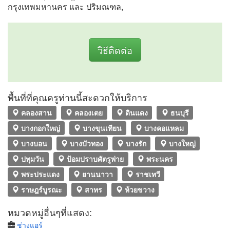
กรุงเทพมหานคร และ ปริมณฑล,
วิธีติดต่อ
พื้นที่ที่คุณครูท่านนี้สะดวกให้บริการ
คลองสาน
คลองเตย
ดินแดง
ธนบุรี
บางกอกใหญ่
บางขุนเทียน
บางคอแหลม
บางบอน
บางบัวทอง
บางรัก
บางใหญ่
ปทุมวัน
ป้อมปราบศัตรูพ่าย
พระนคร
พระประแดง
ยานนาวา
ราชเทวี
ราษฎร์บูรณะ
สาทร
ห้วยขวาง
หมวดหมู่อื่นๆที่แสดง:
ช่างแอร์