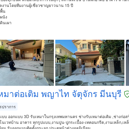
ลงานโดยทีมงานผู้เชี่ยวชาญยาวนาน 15 ปี
พื้น
งผนัง
งดินเผา
หมาต่อเติม พญาไท จัตุจักร มีนบุรี
รปราการ
นแบบ ออกแบบ 3D รับเหมาในกรุงเทพมหานคร ช่างรับเหมาต่อเติม ,ช่างก่อสร
ีโนเวทบ้าน อาคาร ทุกรูปแบบ,งานปูน-ปูกระเบื้อง-เทคอนกรีต,งานเหล็ก,เห
นียม รับออกแบบติดตั้งกระจก ประตูหน้าต่างอลูมิเนียม…