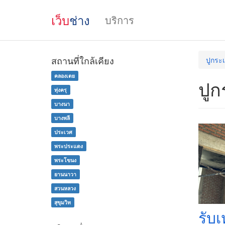
เว็บ
ช่าง
บริการ
สถานที่ใกล้เคียง
ปูกระเ
คลองเตย
ปูก
ทุ่งครุ
บางนา
บางพลี
ประเวศ
พระประแดง
พระโขนง
ยานนาวา
สวนหลวง
สุขุมวิท
รับเ