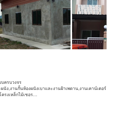
นแบบครบวงจร
ผนัง,งานกั้นห้องผนังเบาและงานฝ้าเพดาน,งานเคาน์เตอร์
วโครงเหล็กไม้เชอร…