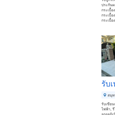
ประกันผ
กระเบื้อง
กระเบื้อ
กระเบื้อ
รับเ
สมุท
รับเขีย
ไฟฟ้า, ร
จกอลูมิเ