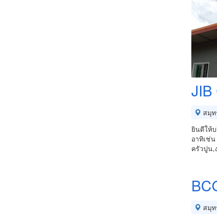
JIB
สมุท
ยินดีให้
อาทิเช่
ครัวปูน
BC
สมุท