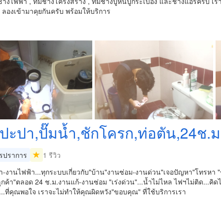
ช่างไฟฟ้า , ทีมช่างโครงสร้าง , ทีมช่างปูหินปูกระเบื้อง และช่างแอร์ครั
ลองเข้ามาคุยกันครับ พร้อมให้บริการ
งปะปา,ปั๊มน้ำ,ชักโครก,ท่อตัน,24ช.ม
รปราการ
1 รีวิว
-งานไฟฟ้า...ทุกระบบเกี่ยวกับ"บ้าน"งานซ่อม-งานด่วน"เจอปัญหา"โทรหา "ช
ูกค้า"ตลอด 24 ช.ม.งานแก้-งานซ่อม "เร่งด่วน"...น้ำไม่ไหล ไฟฯไม่ติด...คิด
...ที่คุณพอใจ เราจะไม่ทำให้คุณผิดหวัง"ขอบคุณ" ที่ใช้บริการเรา