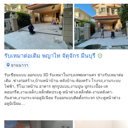
รับเหมาต่อเติม พญาไท จัตุจักร มีนบุรี
ยานนาวา
รับเขียนแบบ ออกแบบ 3D รับเหมาในกรุงเทพมหานคร ช่างรับเหมาต่อ
เติม ,ช่างก่อสร้าง,บ้านหน้าบ้าน-หลังบ้าน-ห้องครัว-โรงรถ,งานระบบ
ไฟฟ้า, รีโนเวทบ้าน อาคาร ทุกรูปแบบ,งานปูน-ปูกระเบื้อง-เท
คอนกรีต,งานเหล็ก,เหล็กดัดประตู-หน้าต่างเหล็กดัด-งานหลังคา-
กันสาด,งานกระจกอลูมิเนียม รับออกแบบติดตั้งกระจก ประตูหน้าต่าง
อลูมิเนียม…