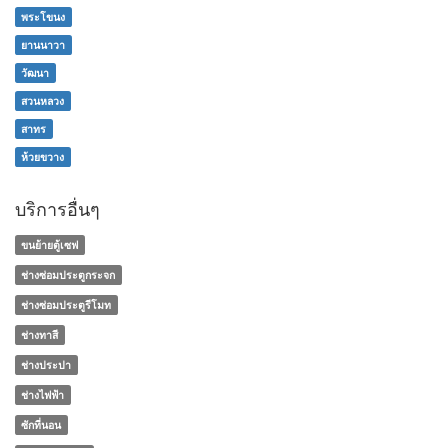
พระโขนง
ยานนาวา
วัฒนา
สวนหลวง
สาทร
ห้วยขวาง
บริการอื่นๆ
ขนย้ายตู้เซฟ
ช่างซ่อมประตูกระจก
ช่างซ่อมประตูรีโมท
ช่างทาสี
ช่างประปา
ช่างไฟฟ้า
ซักที่นอน