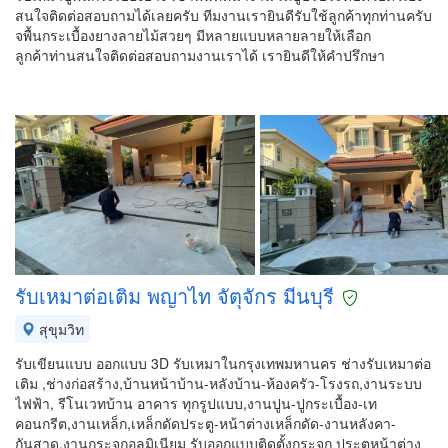
สนใจติดต่อสอบถามได้เลยครับ ทีมงานเรายินดีรับใช้ลูกค้าทุกท่านครับ
จพื้นกระเบื้องยางลายไม้สวยๆ มีหลายแบบหลายลายให้เลือก
ลูกค้าท่านสนใจติดต่อสอบถามงานเราได้ เรายินดีให้คำปรึกษา
รับเหมาต่อเติม พญาไท จัตุจักร มีนบุรี
สุขุมวิท
รับเขียนแบบ ออกแบบ 3D รับเหมาในกรุงเทพมหานคร ช่างรับเหมาต่อ
เติม ,ช่างก่อสร้าง,บ้านหน้าบ้าน-หลังบ้าน-ห้องครัว-โรงรถ,งานระบบ
ไฟฟ้า, รีโนเวทบ้าน อาคาร ทุกรูปแบบ,งานปูน-ปูกระเบื้อง-เท
คอนกรีต,งานเหล็ก,เหล็กดัดประตู-หน้าต่างเหล็กดัด-งานหลังคา-
กันสาด,งานกระจกอลูมิเนียม รับออกแบบติดตั้งกระจก ประตูหน้าต่าง