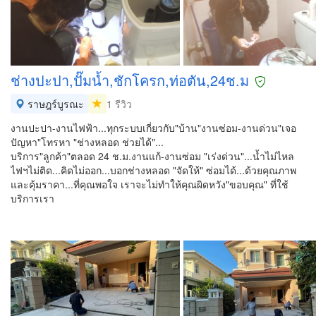
ช่างปะปา,ปั๊มน้ำ,ชักโครก,ท่อตัน,24ช.ม
ราษฎร์บูรณะ
1 รีวิว
งานปะปา-งานไฟฟ้า...ทุกระบบเกี่ยวกับ"บ้าน"งานซ่อม-งานด่วน"เจอ
ปัญหา"โทรหา "ช่างหลอด ช่วยได้"...
บริการ"ลูกค้า"ตลอด 24 ช.ม.งานแก้-งานซ่อม "เร่งด่วน"...น้ำไม่ไหล
ไฟฯไม่ติด...คิดไม่ออก...บอกช่างหลอด "จัดให้" ซ่อมได้...ด้วยคุณภาพ
และคุ้มราคา...ที่คุณพอใจ เราจะไม่ทำให้คุณผิดหวัง"ขอบคุณ" ที่ใช้
บริการเรา