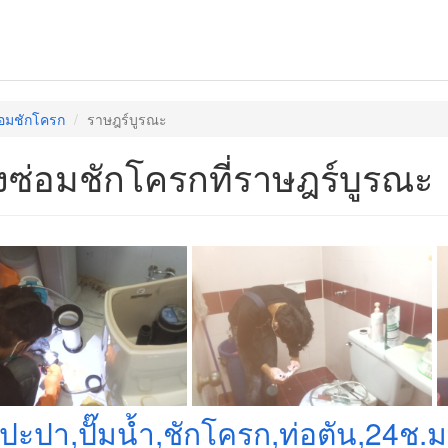
่อมชักโครก
ราษฎร์บูรณะ
งซ่อมชักโครกที่ราษฎร์บูรณะ
งปะปา,ปั๊มน้ำ,ชักโครก,ท่อตัน,24ช.ม