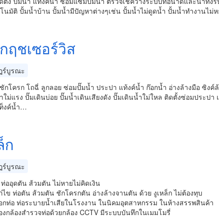
ดตั้ง ปั้มน้ำ แทงค์น้ำ ซ่อมแซมปั้มน้ำ ตรวจเช็ควางระบบท่อน้ำดีและน้ำทิ้ง
ตโนมัติ ปั้มน้ำบ้าน ปั้มน้ำมีปัญหาต่างๆเช่น ปั้มน้ำไม่ดูดน้ำ ปั้มน้ำทำงานไม่
รกฤชเซอร์วิส
ร์บูรณะ
ักโครก โถฉี่ ลูกลอย ซ่อมปั๊มน้ำ ประปา แท้งค์น้ำ ก๊อกน้ำ อ่างล้างมือ ซิงค์ล้างชา
ำใม่แรง ปั๊มเดินบ่อย ปั๊มน้ำเดินเสียงดัง ปั๊มเดินน้ำใม่ใหล ติดตั้งซ่อมประปา เ
ท็งค์น้ำ…
ล็ก
ร์บูรณะ
 ท่ออุดตัน ส้วมตัน ไม่หายไม่คิดเงิน
ก่ไข ท่อตัน ส้วมตัน ชักโครกตัน อ่างล้างจานตัน ด้วย งูเหล็ก ไม่ต้องท
อกท่อ ท่อระบายน้ำเสียในโรงงาน ในนิคมอุตสาหกรรม ในห้างสรรพสินค้า
่องกล้องสำรวจท่อด้วยกล้อง CCTV มีระบบบันทึกในเมมโมรี่