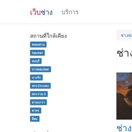
เว็บ
ช่าง
บริการ
สถานที่ใกล้เคียง
ช่างซ
คลองสาน
ช่า
จอมทอง
ธนบุรี
บางคอแหลม
บางรัก
พระประแดง
พระราม 3
ยานนาวา
สาทร
สีลม
ช่า