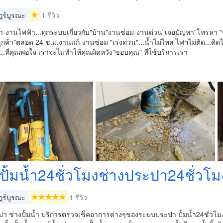
ร์บูรณะ
1 รีวิว
-งานไฟฟ้า...ทุกระบบเกี่ยวกับ"บ้าน"งานซ่อม-งานด่วน"เจอปัญหา"โทรหา "ช
ูกค้า"ตลอด 24 ช.ม.งานแก้-งานซ่อม "เร่งด่วน"...น้ำไม่ไหล ไฟฯไม่ติด...คิด
...ที่คุณพอใจ เราจะไม่ทำให้คุณผิดหวัง"ขอบคุณ" ที่ใช้บริการเรา
งปั้มน้ำ24ชั่วโมงช่างประปา24ชั่วโม
ร์บูรณะ
1 รีวิว
า ช่างปั้มน้ำ บริการตรวจเช็คอาการต่างๆของระบบประปา ปั้มน้ำ24ชั่วโมง