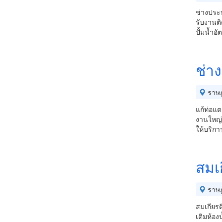
ช่างประป
รับงานติ
ปั้มน้ำอั
ช่าง
ราษฎ
แก้ท่อแต
งานใหญ่เ
ให้บริกา
สมเก
ราษฎ
สมเกียรต
เติมห้อง