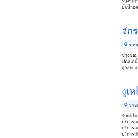
รับงานติ
ปั้มน้ำอั
จัก
ราษฎ
ช่างซ่อมช
เดินแต่น้
ลูกลอยแ
งูเห
ราษฎ
รับแก้ไข
บริการแ
บริการล
บริการส