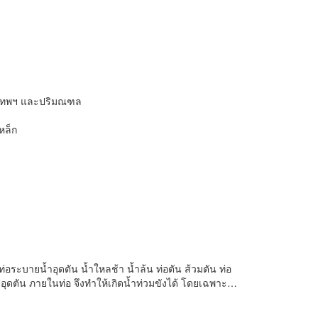
รุงเทพฯ และปริมณฑล
หล็ก
ท่อระบายน้ำอุดตัน น้ำใหลช้า น้ำล้น ท่อตัน ส้วมตัน ท่อ
าไปอุดตัน ภายในท่อ จึงทำให้เกิดน้ำท่วมขังได้ โดยเฉพาะ…