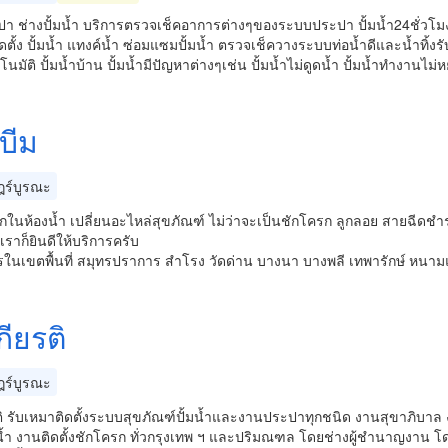
า ช่างปั้มน้ำ บริการตรวจเช็คอาการต่างๆของระบบประปา ปั้มน้ำ24ชั่วโมง
ดตั้ง ปั้มน้ำ แทงค์น้ำ ซ่อมแซมปั้มน้ำ ตรวจเช็ควางระบบท่อน้ำดีและน้ำทิ้ง
ตโนมัติ ปั้มน้ำบ้าน ปั้มน้ำมีปัญหาต่างๆเช่น ปั้มน้ำไม่ดูดน้ำ ปั้มน้ำทำงานไม่
บีม
ร์บูรณะ
กในห้องน้ำ เปลี่ยนอะไหล่สุขภัณฑ์ ไม่ว่าจะเป็นชักโครก ลูกลอย สายฉีดชำร
ราก็ยินดีให้บริการครับ
รในเขตพื้นที่ สมุทรปราการ สำโรง วัดด่าน บางนา บางพลี เทพารักษ์ หนามแด
ียรติ
ร์บูรณะ
ิ รับเหมาติดตั้งระบบสุขภัณฑ์ปั้มน้ำและงานประปาทุกชนิด งานสุขาภิบาล ง
น้ำ งานติดตั้งชักโครก ทั่วกรุงเทพ ฯ และปริมณฑล โดยช่างผู้ชำนาญงาน โ