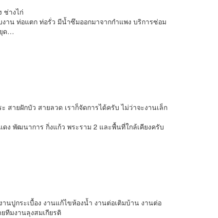
 ช่างไก่
รับงาน ท่อแตก ท่อรั่ว มีน้ำซึมออกมาจากกำแพง บริการซ่อม
หยุด…
ะ สายฝักบัว สายลวด เราก็จัดการได้ครับ ไม่ว่าจะงานเล็ก
ง พัฒนาการ กิ่งแก้ว พระราม 2 และพื้นที่ใกล้เคียงครับ
านปูกระเบื้อง งานแก้ไขห้องน้ำ งานต่อเติมบ้าน งานต่อ
ดยทีมงานลุงสมเกียรติ