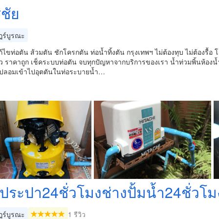
ชัย
ร์บูรณะ
้ไขท่อตัน ส้วมตัน ชักโครกตัน ท่อน้ำทิ้งตัน กรุงเทพฯ ไม่ต้องทุบ ไม่ต้องรื้อ
็ว ราคาถูก เช็คระบบท่อตัน จบทุกปัญหาจากบริการของเรา น้ำท่วมพิ้นห้องน้ำ
กปลอมเข้าไปอุตตันในท่อระบายน้ำ…
งประปา24ชั่วโมงช่างปั้มน้ำ24ชั่วโม
ร์บูรณะ
1 รีวิว