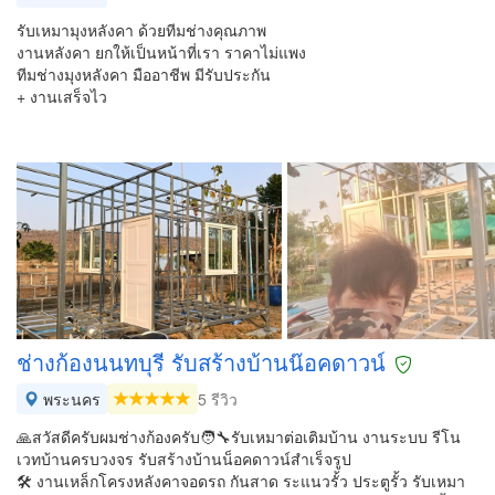
รับเหมามุงหลังคา ด้วยทีมช่างคุณภาพ
งานหลังคา ยกให้เป็นหน้าที่เรา ราคาไม่แพง
ทีมช่างมุงหลังคา มืออาชีพ มีรับประกัน
+ งานเสร็จไว
ช่างก้องนนทบุรี รับสร้างบ้านน๊อค​ดาวน์
พระนคร
5 รีวิว
🙏สวัสดีครับผมช่างก้องครับ🧑‍🔧รับเหมาต่อเติมบ้าน งานระบบ รีโน
เวทบ้านครบวงจร รับสร้างบ้านน็อคดาวน์สำเร็จรูป
🛠️ งานเหล็กโครงหลังคา​จอดรถ​ กันสาด ระแนวรั้ว​ ประตูรั้ว รับเหมา