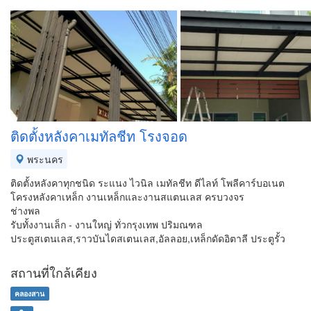
ติดตั้งหลังคาเมทัลชีท โรงจอด
พระนคร
ติดตั้งหลังคาทุกชนิด ระแนง ไวนิล เมทัลชีท ดีไลท์ โพลีคาร์บอเนต
โครงหลังคาเหล็ก งานเหล็กและงานสแตนเลส ครบวงจร
ช่างพล
รับทั้งงานเล็ก - งานใหญ่ ทั่วกรุงเทพ ปริมณฑล
ประตูสเตนเลส,ราวบันไดสเตนเลส,อัลลอย,เหล็กดัดอิตาลี ประตูรั้ว
สถานที่ใกล้เคียง
คลองสาน