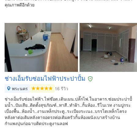
คุณภาพดีอีกด้วย
ช่างเอ็มรับซ่อมไฟฟ้าประปาปั้ม
พระนคร
16 รีวิว
ช่างเอ็มรับซ่อมไฟฟ้า.ไฟช๊อต.เดินเมน.ปลั๊กไฟ.ในอาคาร.ซ่อมประปาปั้
มน้ำ..ปัมเสีย..ติดตั้งสุขภัณฑ์..ทาสี..ทำฝ้า..กั้นห้อง..รีโนเวท งานปูกระ
เบื่องพื้น..ห้องน้ำ..งานเหล็กประตู..ระเบียงระเนง..บรรไดเหล็กโครง
หลังคาต่อเติมหลังคาจอดรถต่อเติมครัวกั้นห้องผนังเบาสร้างบ้าน
กำแพงปุนก่อฉาบติดประตูงานลอฟ