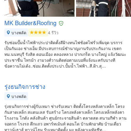
MK Builder&Roofing
บางพลัด
4 รีวิว
รับซ่อมปั๊มน้ำไฟฟ้าประปาติดตั้งสีฝ้างทนไฟช้อตไฟรั่วเพิ่มจุด บรการ
เป็นกันเอง ช่างเอ็ม มีประสบการณ์ชำนาญงานรับประกันงาน เขตก
ทม.นนทบุรี รังสิต ดอนเมือง คลองหลวง ปากเกร็ด บางใหญ่ แจ้งวัฒนะ
ประชาชื่น ไทรม้า งามวงศ์วานติดต่อตามเบอที่แจ้งนะครับบางที
ข้อความไม่เด้ง..ซ่อม.ติดตั้งประปา.ปั้มน้ำ.ไฟฟ้า..สี.ฝ้า.สุ…
รุ่งธนกิจการช่าง
บางพลัด
รุ่งธนกิจการช่างผู้รับเหมา ช่างรับเหมา ติดตั้งโครงหลังคาเหล็ก โครง
กันสาดเหล็ก สแตนเลส รับสร้าง โครงหลังคาเหล็ก โครงเหล็กหลังคา
โรงงาน โกดัง คลังสินค้า ศูนย์กระจายสินค้า ตลาดสด สนามกีฬา ลาน
จอดรถ โรงรถ ตึกแถว อพาร์ทเม้นท์ คอนโด บ้านพักอาศัย บ้านเดี่ยว
ทาวน์เฮาส์ ทาวน์โฮม รับเหมาติดตั้ง มุง หลังคาเมทัลชีท…