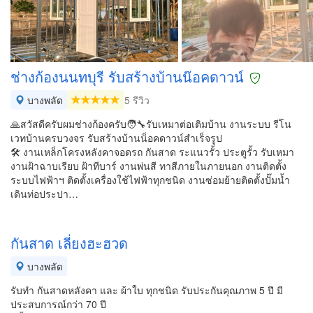
ช่างก้องนนทบุรี รับสร้างบ้านน๊อค​ดาวน์
บางพลัด
5 รีวิว
🙏สวัสดีครับผมช่างก้องครับ🧑‍🔧รับเหมาต่อเติมบ้าน งานระบบ รีโน
เวทบ้านครบวงจร รับสร้างบ้านน็อคดาวน์สำเร็จรูป
🛠️ งานเหล็กโครงหลังคา​จอดรถ​ กันสาด ระแนวรั้ว​ ประตูรั้ว รับเหมา
งานฝ้าฉาบเรียบ ฝ้าทีบาร์ งานพ่นสี ทาสีภายในภายนอก งานติดตั้ง
ระบบไฟฟ้า​ฯ ติดตั้งเครื่องใช้ไฟฟ้าทุกชนิด​ งานซ่อมย้ายติดตั้งปั๊มน้ำ
เดินท่อประปา​…
กันสาด เลี่ยงฮะฮวด
บางพลัด
รับทำ กันสาดหลังคา และ ผ้าใบ ทุกชนิด รับประกันคุณภาพ 5 ปี มี
ประสบการณ์กว่า 70 ปี