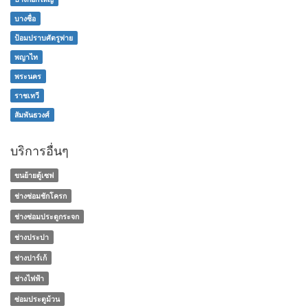
บางซื่อ
ป้อมปราบศัตรูพ่าย
พญาไท
พระนคร
ราชเทวี
สัมพันธวงศ์
บริการอื่นๆ
ขนย้ายตู้เซฟ
ช่างซ่อมชักโครก
ช่างซ่อมประตูกระจก
ช่างประปา
ช่างปาร์เก้
ช่างไฟฟ้า
ซ่อมประตูม้วน