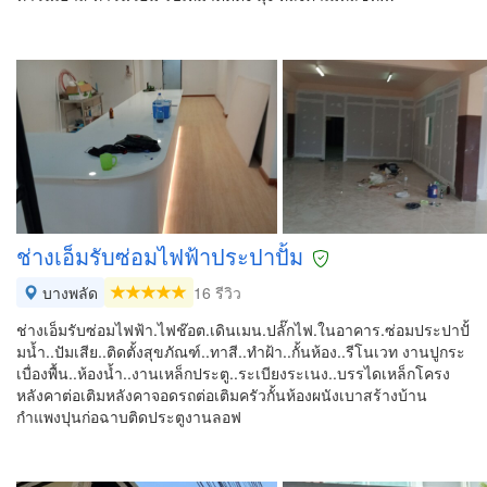
ช่างเอ็มรับซ่อมไฟฟ้าประปาปั้ม
บางพลัด
16 รีวิว
ช่างเอ็มรับซ่อมไฟฟ้า.ไฟช๊อต.เดินเมน.ปลั๊กไฟ.ในอาคาร.ซ่อมประปาปั้
มน้ำ..ปัมเสีย..ติดตั้งสุขภัณฑ์..ทาสี..ทำฝ้า..กั้นห้อง..รีโนเวท งานปูกระ
เบื่องพื้น..ห้องน้ำ..งานเหล็กประตู..ระเบียงระเนง..บรรไดเหล็กโครง
หลังคาต่อเติมหลังคาจอดรถต่อเติมครัวกั้นห้องผนังเบาสร้างบ้าน
กำแพงปุนก่อฉาบติดประตูงานลอฟ