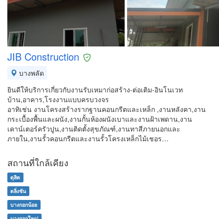
JIB Construction
บางพลัด
ยินดีให้บริการเกี่ยวกับงานรับเหมาก่อสร้าง-ต่อเติม-อินโนเวท
บ้าน,อาคาร,โรงงานแบบครบวงจร
อาทิเช่น งานโครงสร้างรากฐานคอนกรีตและเหล็ก ,งานหลังคา,งาน
กระเบื้องพื้นและผนัง,งานกั้นห้องผนังเบาและงานฝ้าเพดาน,งาน
เคาน์เตอร์ครัวปูน,งานติดตั้งสุขภัณฑ์,งานทาสีภายนอกและ
ภายใน,งานรั้วคอนกรีตและงานรั้วโครงเหล็กไม้เชอร…
สถานที่ใกล้เคียง
ดุสิต
ตลิ่งชัน
บางกอกน้อย
บางกอกใหญ่