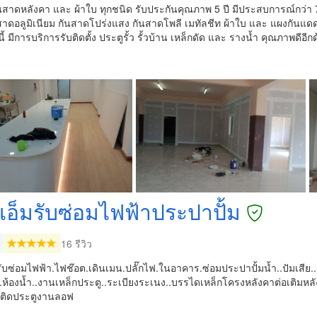
นสาดหลังคา และ ผ้าใบ ทุกชนิด รับประกันคุณภาพ 5 ปี มีประสบการณ์กว่า 7
ันสาดอลูมิเนียม กันสาดโปร่งแสง กันสาดโพลี เมทัลชีท ผ้าใบ และ แผงกันแ
้ มีการบริการรับติดตั้ง ประตูรั้ว รั้วบ้าน เหล็กดัด และ รางน้ำ คุณภาพดีอีก
งเอ็มรับซ่อมไฟฟ้าประปาปั้ม
16 รีวิว
รับซ่อมไฟฟ้า.ไฟช๊อต.เดินเมน.ปลั๊กไฟ.ในอาคาร.ซ่อมประปาปั้มน้ำ..ปัมเสีย..ติ
้น..ห้องน้ำ..งานเหล็กประตู..ระเบียงระเนง..บรรไดเหล็กโครงหลังคาต่อเติมห
ติดประตูงานลอฟ