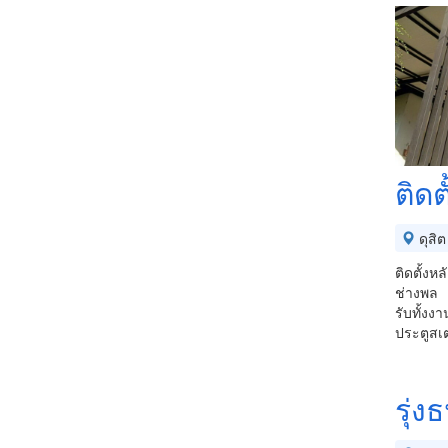
ติด
ดุสิต
ติดตั้ง
ช่างพล
รับทั้งง
ประตูสเต
รุ่ง