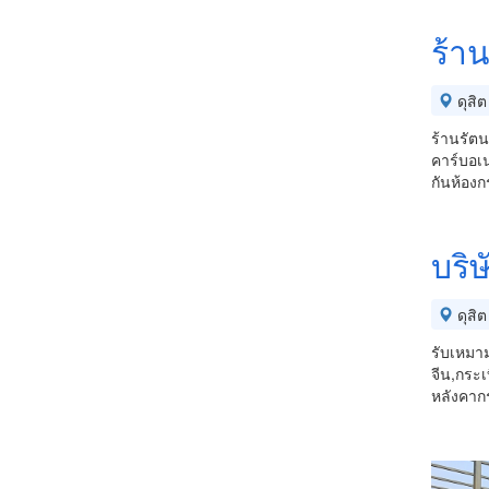
ร้า
ดุสิต
ร้านรัตน
คาร์บอเน
กันห้องก
บริษ
ดุสิต
รับเหมาม
จีน,กระเ
หลังคากร