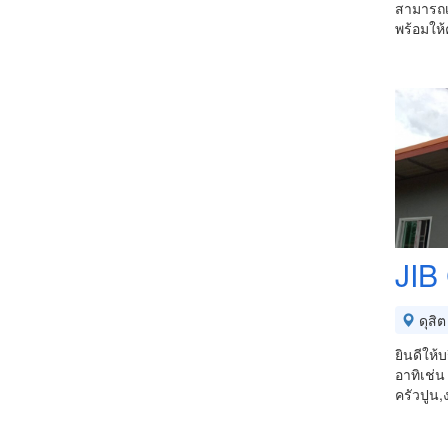
สามารถเล
พร้อมให
JIB
ดุสิต
ยินดีให้
อาทิเช่
ครัวปูน