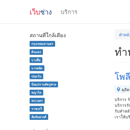
เว็บ
ช่าง
บริการ
สถานที่ใกล้เคียง
ทําหล
กรุงเทพมหานคร
ทํา
ดินแดง
บางซื่อ
บางพลัด
โพลี
ปทุมวัน
ป้อมปราบศัตรูพ่าย
ดุสิต
พญาไท
บริการ ร
พระนคร
บริการร
ราชเทวี
รับทำหล
เราให้บ
สัมพันธวงศ์