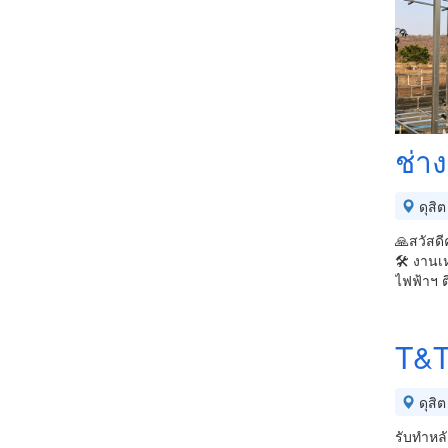
ช่าง
ดุสิต
🙏สวัสดี
🛠️ งานเ
ไฟฟ้า​ฯ ต
T&T
ดุสิต
รับทำหล