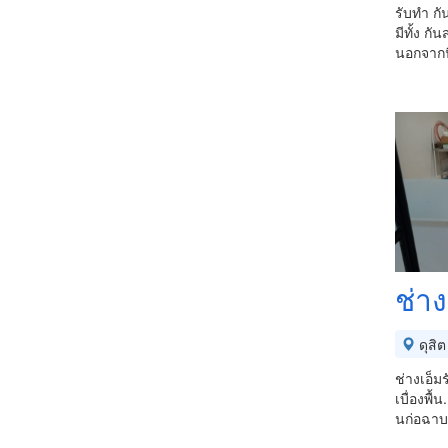
รับทำ กั
มีทั้ง ก
นอกจากนี
ช่า
ดุสิต
ช่างเอ็ม
เบื่องพื
นก่อฉาบ