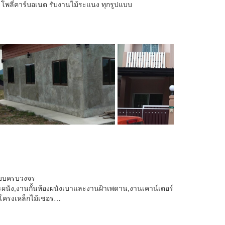
ีส โพลี่คาร์บอเนต รับงานไม้ระแนง ทุกรูปแบบ
นแบบครบวงจร
ผนัง,งานกั้นห้องผนังเบาและงานฝ้าเพดาน,งานเคาน์เตอร์
วโครงเหล็กไม้เชอร…