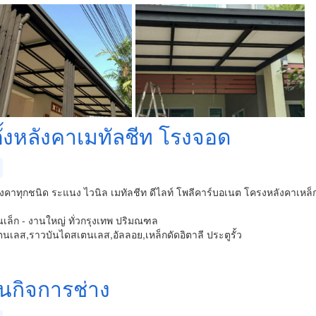
ตั้งหลังคาเมทัลชีท โรงจอด
หลังคาทุกชนิด ระแนง ไวนิล เมทัลชีท ดีไลท์ โพลีคาร์บอเนต โครงหลังคา
านเล็ก - งานใหญ่ ทั่วกรุงเทพ ปริมณฑล
นเลส,ราวบันไดสเตนเลส,อัลลอย,เหล็กดัดอิตาลี ประตูรั้ว
ธนกิจการช่าง