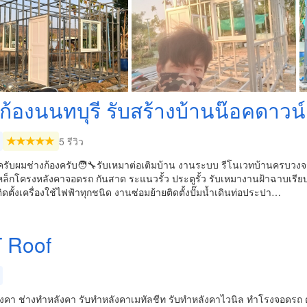
ก้องนนทบุรี รับสร้างบ้านน๊อค​ดาวน์
5 รีวิว
ครับผมช่างก้องครับ🧑‍🔧รับเหมาต่อเติมบ้าน งานระบบ รีโนเวทบ้านครบวงจร
หล็กโครงหลังคา​จอดรถ​ กันสาด ระแนวรั้ว​ ประตูรั้ว รับเหมางานฝ้าฉาบเรี
ิดตั้งเครื่องใช้ไฟฟ้าทุกชนิด​ งานซ่อมย้ายติดตั้งปั๊มน้ำเดินท่อประปา​…
 Roof
ังคา ช่างทำหลังคา รับทำหลังคาเมทัลชีท รับทำหลังคาไวนิล ทำโรงจอดรถ ต