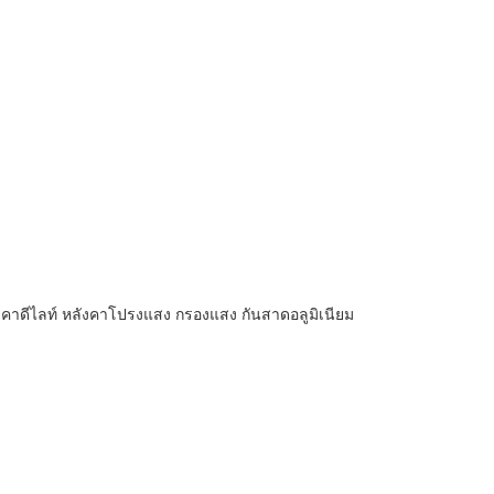
งคาดีไลท์ หลังคาโปรงแสง กรองแสง กันสาดอลูมิเนียม