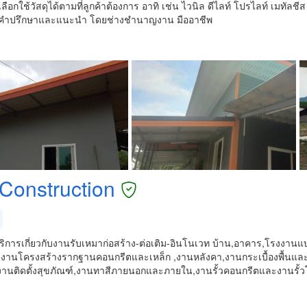
ือกใช้วัสดุได้ตามที่ลูกค้าต้องการ อาทิ เช่น ไวนิล ดีไลท์ โปรไลท์ เมทัลช
้คำปรึกษาและแนะนำ โดยช่างชำนาญงาน มืออาชีพ
 Construction
บริการเกี่ยวกับงานรับเหมาก่อสร้าง-ต่อเติม-อินโนเวท บ้าน,อาคาร,โรงงา
น งานโครงสร้างรากฐานคอนกรีตและเหล็ก ,งานหลังคา,งานกระเบื้องพื้นและ
,งานติดตั้งสุขภัณฑ์,งานทาสีภายนอกและภายใน,งานรั้วคอนกรีตและงานรั้