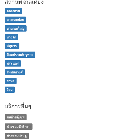
สถานที่ใกล้เคียง
คลองสาน
บางกอกน้อย
บางกอกใหญ่
บางรัก
ปทุมวัน
ป้อมปราบศัตรูพ่าย
พระนคร
สัมพันธวงศ์
สาทร
สีลม
บริการอื่นๆ
ขนย้ายตู้เซฟ
ช่างซ่อมชักโครก
ช่างซ่อมประตู