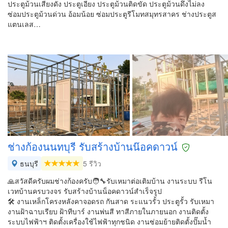
ประตูม้วนเสียงดัง ประตูเอียง ประตูม้วนติดขัด ประตูม้วนดึงไม่ลง
ซ่อมประตูม้วนด่วน อ้อมน้อย ซ่อมประตูรีโมทสมุทรสาคร ช่างประตูส
แตนเลส…
ช่างก้องนนทบุรี รับสร้างบ้านน๊อค​ดาวน์
ธนบุรี
5 รีวิว
🙏สวัสดีครับผมช่างก้องครับ🧑‍🔧รับเหมาต่อเติมบ้าน งานระบบ รีโน
เวทบ้านครบวงจร รับสร้างบ้านน็อคดาวน์สำเร็จรูป
🛠️ งานเหล็กโครงหลังคา​จอดรถ​ กันสาด ระแนวรั้ว​ ประตูรั้ว รับเหมา
งานฝ้าฉาบเรียบ ฝ้าทีบาร์ งานพ่นสี ทาสีภายในภายนอก งานติดตั้ง
ระบบไฟฟ้า​ฯ ติดตั้งเครื่องใช้ไฟฟ้าทุกชนิด​ งานซ่อมย้ายติดตั้งปั๊มน้ำ