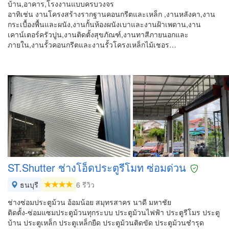
บ้าน,อาคาร,โรงงานแบบครบวงจร
อาทิเช่น งานโครงสร้างรากฐานคอนกรีตและเหล็ก ,งานหลังคา,งาน
กระเบื้องพื้นและผนัง,งานกั้นห้องผนังเบาและงานฝ้าเพดาน,งาน
เคาน์เตอร์ครัวปูน,งานติดตั้งสุขภัณฑ์,งานทาสีภายนอกและ
ภายใน,งานรั้วคอนกรีตและงานรั้วโครงเหล็กไม้เชอร…
ST.Shutter ช่างโอ็ดประตูรีโมท ซ่อมด่วน
ธนบุรี
6 รีวิว
ช่างซ่อมประตูม้วน อ้อมน้อย สมุทรสาคร นาดี มหาชัย
ติดตั้ง-ซ่อมแซมประตูม้วนทุกระบบ ประตูม้วนไฟฟ้า ประตูรีโมร ประตู
บ้าน ประตูเหล็ก ประตูเหล็กยืด ประตูม้วนติดขัด ประตูม้วนชำรุด