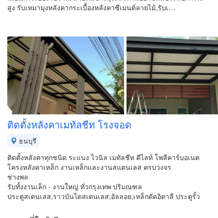
สูง รับเหมามุงหลังคากระเบื้องหลังคาซีเมนต์ลายไม้,รับเ…
ติดตั้งหลังคาเมทัลชีท โรงจอด
ธนบุรี
ติดตั้งหลังคาทุกชนิด ระแนง ไวนิล เมทัลชีท ดีไลท์ โพลีคาร์บอเนต
โครงหลังคาเหล็ก งานเหล็กและงานสแตนเลส ครบวงจร
ช่างพล
รับทั้งงานเล็ก - งานใหญ่ ทั่วกรุงเทพ ปริมณฑล
ประตูสเตนเลส,ราวบันไดสเตนเลส,อัลลอย,เหล็กดัดอิตาลี ประตูรั้ว