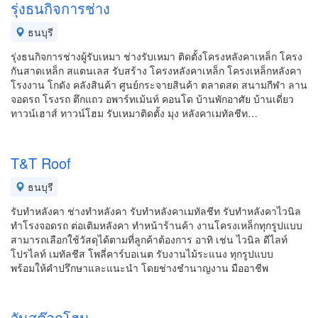
รุ่งธนกิจการช่าง
ธนบุรี
รุ่งธนกิจการช่างผู้รับเหมา ช่างรับเหมา ติดตั้งโครงหลังคาเหล็ก โครง
กันสาดเหล็ก สแตนเลส รับสร้าง โครงหลังคาเหล็ก โครงเหล็กหลังคา
โรงงาน โกดัง คลังสินค้า ศูนย์กระจายสินค้า ตลาดสด สนามกีฬา ลาน
จอดรถ โรงรถ ตึกแถว อพาร์ทเม้นท์ คอนโด บ้านพักอาศัย บ้านเดี่ยว
ทาวน์เฮาส์ ทาวน์โฮม รับเหมาติดตั้ง มุง หลังคาเมทัลชีท…
T&T Roof
ธนบุรี
รับทำหลังคา ช่างทำหลังคา รับทำหลังคาเมทัลชีท รับทำหลังคาไวนิล
ทำโรงจอดรถ ต่อเติมหลังคา ทำหน้าร้านค้า งานโครงเหล็กทุกรูปแบบ
สามารถเลือกใช้วัสดุได้ตามที่ลูกค้าต้องการ อาทิ เช่น ไวนิล ดีไลท์
โปรไลท์ เมทัลชีส โพลี่คาร์บอเนต รับงานไม้ระแนง ทุกรูปแบบ
พร้อมให้คำปรึกษาและแนะนำ โดยช่างชำนาญงาน มืออาชีพ
วันสต๊อกโฮม