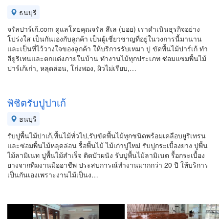
ธนบุรี
จรัลปาร์เก้.com ดูแลโดยคุณจรัล สีเล (บอย) เราดำเนินธุรกิจอย่าง
โปร่งใส เป็นกันเองกับลูกค้า เป็นผู้เชี่ยวชาญที่อยู่ในวงการนี้มานาน
และเป็นที่ไว้วางใจของลูกค้า ให้บริการรับเหมา ปู ขัดพื้นไม้ปาร์เก้ ทำ
สียูริเทนและตกแต่งภายในบ้าน ทำงานไม้ทุกประเภท ซ่อมแซมพื้นไม้
ปาร์เก้เก่า, หลุดล่อน, โก่งพอง, ผิวไม่เรียบ,…
พิชิตรับปูปาเก้
ธนบุรี
รับปูพื้นไม้ปาเก้,พื้นไม้ทั่วไป,รับขัดพื้นไม้ทุกชนิดพร้อมเคลือบยูริเทรน
และซ่อมพื้นไม้หลุดล่อน รื้อพื้นไม้ ไม้เก่าปูใหม่ รับปูกระเบื้องยาง ปูพื้น
ไม้ลามิเนท ปูพื้นไม้สำเร็จ ติดบัวผนัง รับปูพื้นไม้ลามิเนต รื้อกระเบื้อง
ยางจากทีมงานมืออาชีพ ประสบการณ์ทำงานมากกว่า 20 ปี ให้บริการ
เป็นกันเองเพราะงานไม้เป็นง…