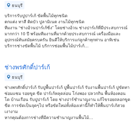
ธนบุรี
บริการรับปูปาร์เก้ ขัดพื้นไม้ทุกชนิด
ตกแต่ง ทาสี ติดบัว ปูลามิเนต งานไม้ทุกชนิด
ทีมงาน “ช่างอ้วนปาร์เก้ซิ่ง” โดยช่างอ้วน ช่างปาร์เก้ที่มีประสบการณ์
มากกว่า 10 ปี พร้อมทีมงานที่มากด้วยประสบการณ์ เครื่องมือและ
อุปกรณ์ทันสมัยครบครัน ยินดีให้บริการแก่ลูกค้าทุกท่าน อาทิเช่น
บริการช่างขัดพื้นไม้ บริการซ่อมพื้นไม้ปาร์เก้…
ช่างพรศักดิ์ปาร์เก้
ธนบุรี
ช่างพรศักดิ์ปาร์เก้ รับปูพื้นปาร์เก้ ปูพื้นปาร์เก้ รับงานพื้นปาร์เก้ ปูขัดทา
ซ่อมแซม รอยขูด ขีด ปาร์เก้หลุดล่อน โก่งพอง ปลวกกิน พื้นห้องคอน
โด บ้านเรือน รับปูปาร์เก้ โดย ช่างปาร์ชำนาญงาน แก้ไขรอยถลอกขูด
ขีด การขัดเป็นจุดๆไป หรือขัดใหม่ทั้งห้องเท่านี้ก็ทำให้พื้นปาร์เก้สวย
เงางาม
หากคุณต้องการช่างที่มีความชำนาญงานพื้นไม้…