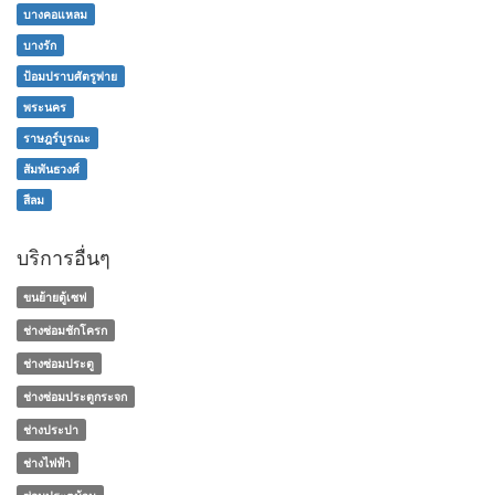
บางคอแหลม
บางรัก
ป้อมปราบศัตรูพ่าย
พระนคร
ราษฎร์บูรณะ
สัมพันธวงศ์
สีลม
บริการอื่นๆ
ขนย้ายตู้เซฟ
ช่างซ่อมชักโครก
ช่างซ่อมประตู
ช่างซ่อมประตูกระจก
ช่างประปา
ช่างไฟฟ้า