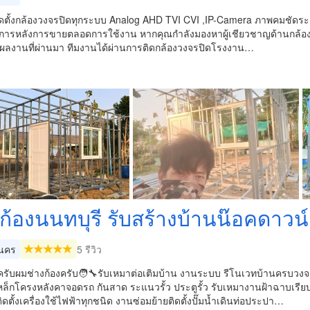
ดตั้งกล้องวงจรปิดทุกระบบ Analog AHD TVI CVI ,IP-Camera ภาพคมชัดระดั
ิการหลังการขายตลอดการใช้งาน หากคุณกำลังมองหาผู้เชียวชาญด้านกล้องวง
ผลงานที่ผ่านมา ทีมงานได้ผ่านการติดกล้องวงจรปิดโรงงาน…
ก้องนนทบุรี รับสร้างบ้านน๊อค​ดาวน์
นคร
5 รีวิว
ครับผมช่างก้องครับ🧑‍🔧รับเหมาต่อเติมบ้าน งานระบบ รีโนเวทบ้านครบวงจร
หล็กโครงหลังคา​จอดรถ​ กันสาด ระแนวรั้ว​ ประตูรั้ว รับเหมางานฝ้าฉาบเรี
ิดตั้งเครื่องใช้ไฟฟ้าทุกชนิด​ งานซ่อมย้ายติดตั้งปั๊มน้ำเดินท่อประปา​…