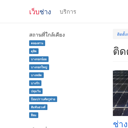
เว็บ
ช่าง
บริการ
สถานที่ใกล้เคียง
ติดตั้
คลองสาน
ติด
ดุสิต
บางกอกน้อย
บางกอกใหญ่
บางพลัด
บางรัก
ปทุมวัน
ป้อมปราบศัตรูพ่าย
สัมพันธวงศ์
สีลม
ช่าง