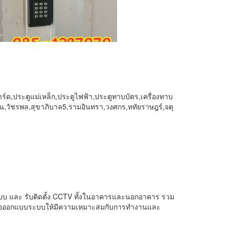
์การ์ด,ประตูแม่เหล็ก,ประตูไฟฟ้า,ประตูทาบบัตร,เครื่องทาบ
เงิน,วัชรพล,สุขาภิบาล5,รามอินทรา,วงศกร,หทัยราษฎร์,จตุ
ระบบ และ รับติดตั้ง CCTV ทั้งในอาคารและนอกอาคาร รวม
เพื่อออกแบบระบบให้มีความเหมาะสมกับการทำงานและ