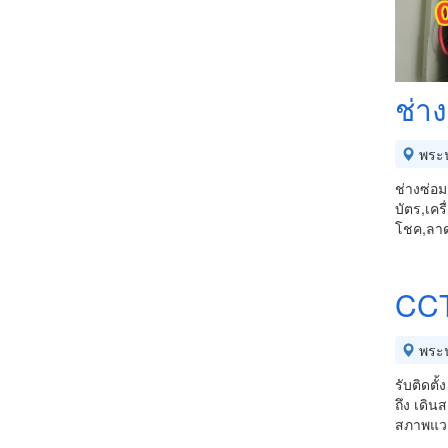
ช่าง
พระ
ช่างซ่อม
บัตร,เคร
โชค,ลาด
CCT
พระ
รับติดต
ถึง เดิ
สภาพแวด