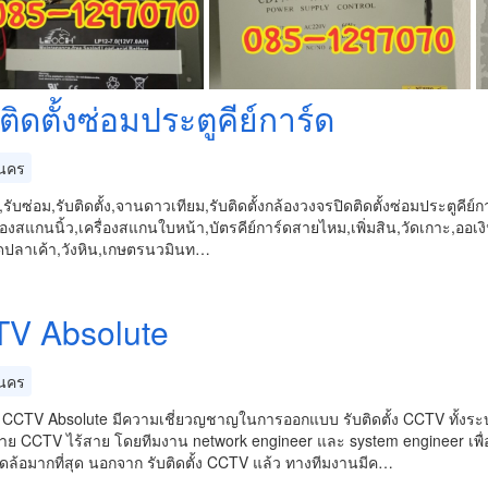
ติดตั้งซ่อมประตูคีย์การ์ด
นคร
,รับซ่อม,รับติดตั้ง,จานดาวเทียม,รับติดตั้งกล้องวงจรปิดติดตั้งซ่อมประตูคีย
ื่องสแกนนิ้ว,เครื่องสแกนใบหน้า,บัตรคีย์การ์ดสายไหม,เพิ่มสิน,วัดเกาะ,ออ
ปลาเค้า,วังหิน,เกษตรนวมินท…
V Absolute
นคร
ั้ง CCTV Absolute มีความเชี่ยวญชาญในการออกแบบ รับติดตั้ง CCTV ทั้ง
นสาย CCTV ไร้สาย โดยทีมงาน network engineer และ system engineer 
ล้อมากที่สุด นอกจาก รับติดตั้ง CCTV แล้ว ทางทีมงานมีค…