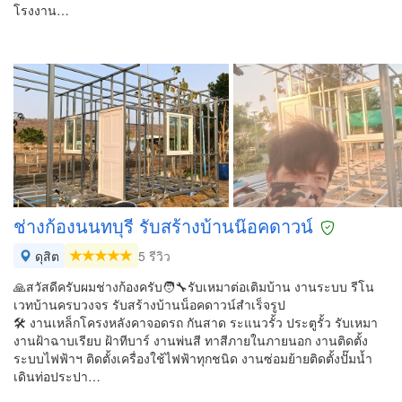
โรงงาน…
ช่างก้องนนทบุรี รับสร้างบ้านน๊อค​ดาวน์
ดุสิต
5 รีวิว
🙏สวัสดีครับผมช่างก้องครับ🧑‍🔧รับเหมาต่อเติมบ้าน งานระบบ รีโน
เวทบ้านครบวงจร รับสร้างบ้านน็อคดาวน์สำเร็จรูป
🛠️ งานเหล็กโครงหลังคา​จอดรถ​ กันสาด ระแนวรั้ว​ ประตูรั้ว รับเหมา
งานฝ้าฉาบเรียบ ฝ้าทีบาร์ งานพ่นสี ทาสีภายในภายนอก งานติดตั้ง
ระบบไฟฟ้า​ฯ ติดตั้งเครื่องใช้ไฟฟ้าทุกชนิด​ งานซ่อมย้ายติดตั้งปั๊มน้ำ
เดินท่อประปา​…