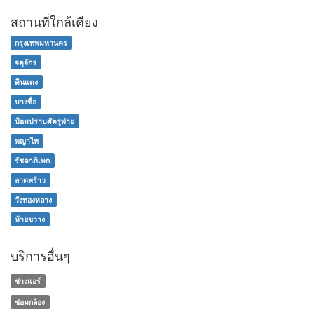
สถานที่ใกล้เคียง
กรุงเทพมหานคร
จตุจักร
ดินแดง
บางซื่อ
ป้อมปราบศัตรูพ่าย
พญาไท
รัชดาภิเษก
ลาดพร้าว
วังทองหลาง
ห้วยขวาง
บริการอื่นๆ
ช่างแอร์
ซ่อมกล้อง