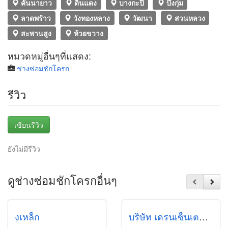
คันนายาว
ดินแดง
บางกะปิ
บึงกุ่ม
ลาดพร้าว
วังทองหลาง
วัฒนา
สวนหลวง
สะพานสูง
ห้วยขวาง
หมวดหมู่อื่นๆที่แสดง:
ช่างซ่อมชักโครก
รีวิว
เขียนรีวิว
ยังไม่มีรีวิว
ดูช่างซ่อมชักโครกอื่นๆ
งูเหล็ก
บริษัท เดรนเซ็นเตอร์ จำกัด