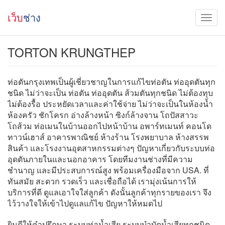
เว็บ
ช่าง
TORTON KRUNGTHEP
ท่อตันกรุงเทพเป็นผู้เชี่ยวชาญในการแก้ไขท่อตัน ท่ออุดตันทุก
ชนิด ไม่ว่าจะเป็น ท่อตัน ท่ออุดตัน ส้วมตันทุกชนิด ไม่ต้องทุบ
ไม่ต้องรื้อ ประหยัดเวลาและค่าใช้จ่าย ไม่ว่าจะเป็นในห้องน้ำ
ห้องครัว ชักโครก อ่างล้างหน้า ซิงก์ล้างจาน โถปัสสาวะ
โถส้วม ท่อเมนในบ้านออกไปหน้าบ้าน อพาร์ทเมนท์ คอนโด
ทาวน์เฮาส์ อาคารพาณิชย์ ห้างร้าน โรงพยาบาล ห้างสรรพ
สินค้า และโรงงานอุตสาหกรรมต่างๆ ปัญหาเกี่ยวกับระบบท่อ
อุดตันภายในและนอกอาคาร โดยทีมงานช่างที่มีความ
ชำนาญ และมีประสบการณ์สูง พร้อมเครื่องมือจาก USA. ที่
ทันสมัย สะดวก รวดเร็ว และเชื่อถือได้ เรามุ่งเน้นการให้
บริการที่ดี ดูแลเอาใจใส่ลูกค้า ดังนั้นลูกค้าทุกรายของเรา จึง
ไว้วางใจให้เข้าไปดูแลแก้ไข ปัญหาให้หมดไป
ยินดีให้คำปรึกษา ระบบท่อน้ำเสีย ระบบบำบัดน้ำเสียทุกชนิด