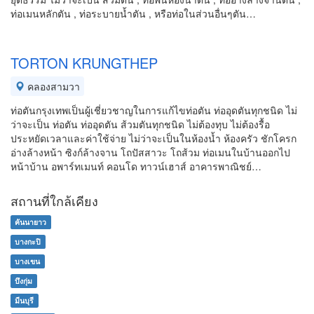
ท่อเมนหลักตัน , ท่อระบายน้ำตัน , หรือท่อในส่วนอื่นๆตัน…
TORTON KRUNGTHEP
คลองสามวา
ท่อตันกรุงเทพเป็นผู้เชี่ยวชาญในการแก้ไขท่อตัน ท่ออุดตันทุกชนิด ไม่
ว่าจะเป็น ท่อตัน ท่ออุดตัน ส้วมตันทุกชนิด ไม่ต้องทุบ ไม่ต้องรื้อ
ประหยัดเวลาและค่าใช้จ่าย ไม่ว่าจะเป็นในห้องน้ำ ห้องครัว ชักโครก
อ่างล้างหน้า ซิงก์ล้างจาน โถปัสสาวะ โถส้วม ท่อเมนในบ้านออกไป
หน้าบ้าน อพาร์ทเมนท์ คอนโด ทาวน์เฮาส์ อาคารพาณิชย์…
สถานที่ใกล้เคียง
คันนายาว
บางกะปิ
บางเขน
บึงกุ่ม
มีนบุรี