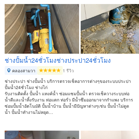
ช่างปั้มน้ำ24ชั่วโมงช่างประปา24ชั่วโมง
คลองสามวา
1 รีวิว
ช่างประปา ช่างปั้มน้ำ บริการตรวจเช็คอาการต่างๆของระบบประปา
ปั้มน้ำ24ชั่วโมง ช่างไก่
รับงานติดตั้ง ปั้มน้ำ แทงค์น้ำ ซ่อมแซมปั้มน้ำ ตรวจเช็ควางระบบท่อ
น้ำดีและน้ำทิ้งรับงาน ท่อแตก ท่อรั่ว มีน้ำซึมออกมาจากกำแพง บริการ
ซ่อมปั้มน้ำอัตโนมัติ ปั้มน้ำบ้าน ปั้มน้ำมีปัญหาต่างๆเช่น ปั้มน้ำไม่ดูด
น้ำ ปั้มน้ำทำงานไม่หยุด…