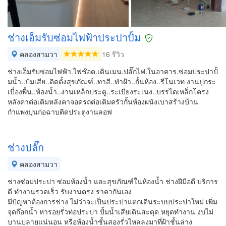
ช่างเอ็มรับซ่อมไฟฟ้าประปาปั้ม
คลองสามวา
16 รีวิว
ช่างเอ็มรับซ่อมไฟฟ้า.ไฟช๊อต.เดินเมน.ปลั๊กไฟ.ในอาคาร.ซ่อมประปาปั้
มน้ำ..ปัมเสีย..ติดตั้งสุขภัณฑ์..ทาสี..ทำฝ้า..กั้นห้อง..รีโนเวท งานปูกระ
เบื่องพื้น..ห้องน้ำ..งานเหล็กประตู..ระเบียงระเนง..บรรไดเหล็กโครง
หลังคาต่อเติมหลังคาจอดรถต่อเติมครัวกั้นห้องผนังเบาสร้างบ้าน
กำแพงปุนก่อฉาบติดประตูงานลอฟ
ช่างปลั๊ก
คลองสามวา
ช่างซ่อมประปา ซ่อมห้องน้ำ และสุขภัณฑ์ในห้องน้ำ ช่างฝีมือดี บริการ
ดี ทำงานรวดเร็ว รับงานตรง ราคากันเอง
มีปัญหาต้องการช่าง ไม่ว่าจะเป็นประปาแตกเดินระบบประปาใหม่ เพิ่ม
จุดก๊อกน้ำ หารอยรั่วท่อประปา ปั้มน้ำเสียเดินสะดุด หยุดทำงาน งบไม่
บานปลายแน่นอน หรือห้องน้ำชั้นสองรั่วไหลลงมาที่ฝ้าชั้นล่าง