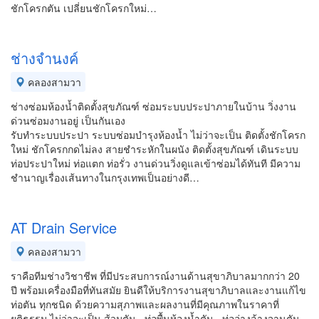
ชักโครกตัน เปลี่ยนชักโครกใหม่…
ช่างจำนงค์
คลองสามวา
ช่างซ่อมห้องน้ำติดตั้งสุขภัณฑ์ ซ่อมระบบประปาภายในบ้าน วิ่งงาน
ด่วนซ่อมงานอยู่ เป็นกันเอง
รับทำระบบประปา ระบบซ่อมบำรุงห้องน้ำ ไม่ว่าจะเป็น ติดตั้งชักโครก
ใหม่ ชักโครกกดไม่ลง สายชำระหักในผนัง ติดตั้งสุขภัณฑ์ เดินระบบ
ท่อประปาใหม่ ท่อแตก ท่อรั่ว งานด่วนวิ่งดูแลเข้าซ่อมได้ทันที มีความ
ชำนาญเรื่องเส้นทางในกรุงเทพเป็นอย่างดี…
AT Drain Service
คลองสามวา
ราคือทีมช่างวิชาชีพ ที่มีประสบการณ์งานด้านสุขาภิบาลมากกว่า 20
ปี พร้อมเครื่องมือที่ทันสมัย ยินดีให้บริการงานสุขาภิบาลและงานแก้ไข
ท่อตัน ทุกชนิด ด้วยความสุภาพและผลงานที่มีคุณภาพในราคาที่
ยุติธรรม ไม่ว่าจะเป็น ส้วมตัน , ท่อพื้นห้องน้ำตัน , ท่ออ่างล้างจานตัน ,