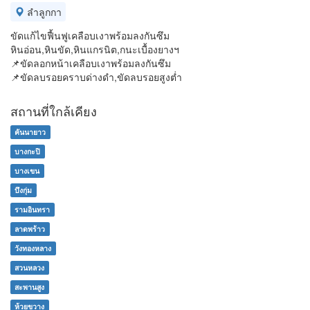
ลำลูกกา
ขัดแก้ไขฟื้นฟูเคลือบเงาพร้อมลงกันซึม
หินอ่อน,หินขัด,หินแกรนิต,กนะเบื้องยางฯ
📌ขัดลอกหน้าเคลือบเงาพร้อมลงกันซึม
📌ขัดลบรอยคราบด่างดำ,ขัดลบรอยสูงต่ำ
สถานที่ใกล้เคียง
คันนายาว
บางกะปิ
บางเขน
บึงกุ่ม
รามอินทรา
ลาดพร้าว
วังทองหลาง
สวนหลวง
สะพานสูง
ห้วยขวาง