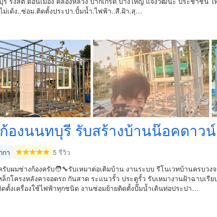
รี รังสิต ดอนเมือง คลองหลวง ปากเกร็ด บางใหญ่ แจ้งวัฒนะ ประชาชื่น ไท
่เด้ง..ซ่อม.ติดตั้งประปา.ปั้มน้ำ.ไฟฟ้า..สี.ฝ้า.สุ…
ก้องนนทบุรี รับสร้างบ้านน๊อค​ดาวน์
กกา
5 รีวิว
ครับผมช่างก้องครับ🧑‍🔧รับเหมาต่อเติมบ้าน งานระบบ รีโนเวทบ้านครบวงจร
หล็กโครงหลังคา​จอดรถ​ กันสาด ระแนวรั้ว​ ประตูรั้ว รับเหมางานฝ้าฉาบเรี
ิดตั้งเครื่องใช้ไฟฟ้าทุกชนิด​ งานซ่อมย้ายติดตั้งปั๊มน้ำเดินท่อประปา​…