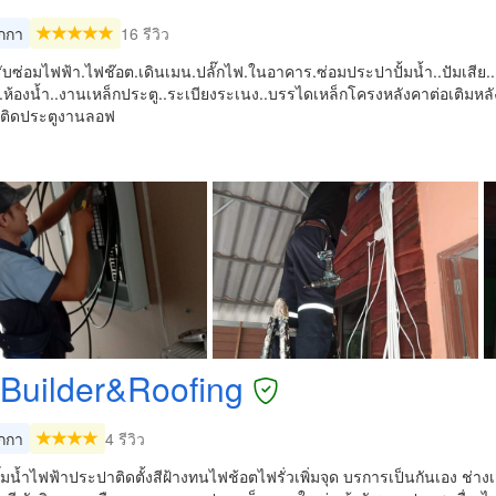
กกา
16 รีวิว
รับซ่อมไฟฟ้า.ไฟช๊อต.เดินเมน.ปลั๊กไฟ.ในอาคาร.ซ่อมประปาปั้มน้ำ..ปัมเสีย..ติ
้น..ห้องน้ำ..งานเหล็กประตู..ระเบียงระเนง..บรรไดเหล็กโครงหลังคาต่อเติมห
ติดประตูงานลอฟ
Builder&Roofing
กกา
4 รีวิว
ั๊มน้ำไฟฟ้าประปาติดตั้งสีฝ้างทนไฟช้อตไฟรั่วเพิ่มจุด บรการเป็นกันเอง 