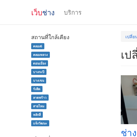
เว็บ
ช่าง
บริการ
สถานที่ใกล้เคียง
เปลี่
คลอง6
เปล
คลองหลวง
ดอนเมือง
บางกะปิ
บางเขน
รังสิต
ลาดพร้าว
สายไหม
หลักสี่
แจ้งวัฒนะ
ช่า