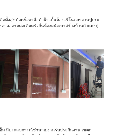
ดตั้งสุขภัณฑ์..ทาสี..ทำฝ้า..กั้นห้อง..รีโนเวท งานปูกระ
ลังคาจอดรถต่อเติมครัวกั้นห้องผนังเบาสร้างบ้านกำแพงปุ
ช่างเอ็ม มีประสบการณ์ชำนาญงานรับประกันงาน เขตก