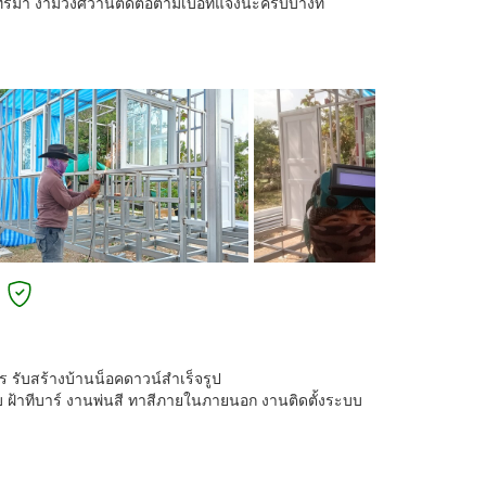
รม้า งามวงศ์วานติดต่อตามเบอที่แจ้งนะครับบางที
 รับสร้างบ้านน็อคดาวน์สำเร็จรูป
ยบ ฝ้าทีบาร์ งานพ่นสี ทาสีภายในภายนอก งานติดตั้งระบบ