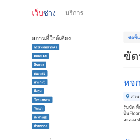
เว็บ
ช่าง
บริการ
สถานที่ใกล้เคียง
ขัดพื้
กรุงเทพมหานคร
ขัด
คลองเตย
ดินแดง
ทองหล่อ
หจก
บางกะปิ
บึงกุ่ม
สวน
วังทองหลาง
รับขัด พ
วัฒนา
พื้นFloo
สะพานสูง
ละออง ท
ห้วยขวาง