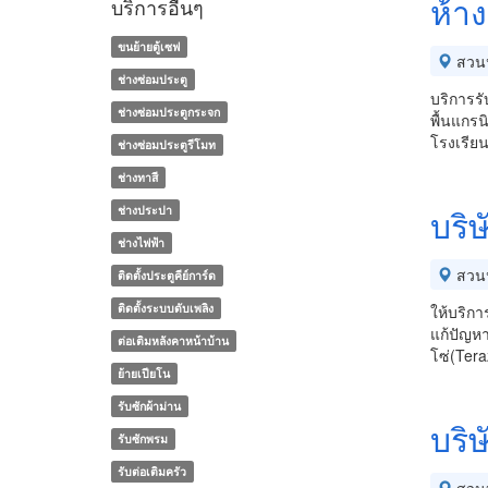
ห้าง
บริการอื่นๆ
ขนย้ายตู้เซฟ
สวน
ช่างซ่อมประตู
บริการรั
ช่างซ่อมประตูกระจก
พื้นแกร
โรงเรียน
ช่างซ่อมประตูรีโมท
ช่างทาสี
ช่างประปา
บริษ
ช่างไฟฟ้า
สวน
ติดตั้งประตูคีย์การ์ด
ติดตั้งระบบดับเพลิง
ให้บริกา
แก้ปัญหา
ต่อเติมหลังคาหน้าบ้าน
โซ่(Tera
ย้ายเปียโน
รับซักผ้าม่าน
บริษ
รับซักพรม
รับต่อเติมครัว