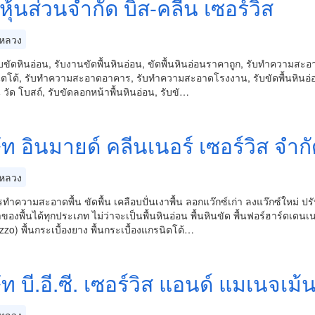
หุ้นส่วนจำกัด บิส-คลีน เซอร์วิส
หลวง
บขัดหินอ่อน, รับงานขัดพื้นหินอ่อน, ขัดพื้นหินอ่อนราคาถูก, รับทำความสะอาด
นิตโต้, รับทำความสะอาดอาคาร, รับทำความสะอาดโรงงาน, รับขัดพื้นหิน
 วัด โบสถ์, รับขัดลอกหน้าพื้นหินอ่อน, รับขั…
ัท อินมายด์ คลีนเนอร์ เซอร์วิส จำก
หลวง
รทำความสะอาดพื้น ขัดพื้น เคลือบปั่นเงาพื้น ลอกแว๊กซ์เก่า ลงแว๊กซ์ใหม่
ของพื้นได้ทุกประเภท ไม่ว่าจะเป็นพื้นหินอ่อน พื้นหินขัด พื้นฟอร์ฮาร์ดเดนเ
zzo) พื้นกระเบื้องยาง พื้นกระเบื้องแกรนิตโต้…
ัท บี.อี.ซี. เซอร์วิส แอนด์ แมเนจเม้