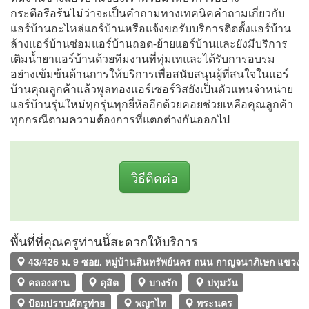
กระตือรือร้นไม่ว่าจะเป็นคำถามทางเทคนิคคำถามเกี่ยวกับ
แอร์บ้านอะไหล่แอร์บ้านหรือแจ้งขอรับบริการติดตั้งแอร์บ้าน
ล้างแอร์บ้านซ่อมแอร์บ้านถอด-ย้ายแอร์บ้านและยังมีบริการ
เติมน้ำยาแอร์บ้านด้วยทีมงานที่ทุ่มเทและได้รับการอบรม
อย่างเข้มข้นด้านการให้บริการเพื่อสนับสนุนผู้ที่สนใจในแอร์
บ้านคุณลูกค้าแล้วพูลทองแอร์เซอร์วิสยังเป็นตัวแทนจำหน่าย
แอร์บ้านรุ่นใหม่ทุกรุ่นทุกยี่ห้ออีกด้วยคอยช่วยเหลือคุณลูกค้า
ทุกกรณีตามความต้องการที่แตกต่างกันออกไป
วิธีติดต่อ
พื้นที่ที่คุณครูท่านนี้สะดวกให้บริการ
43/426 ม. 9 ซอย. หมู่บ้านสินทรัพย์นคร ถนน กาญจนาภิเษก แขวง
คลองสาน
ดุสิต
บางรัก
ปทุมวัน
ป้อมปราบศัตรูพ่าย
พญาไท
พระนคร