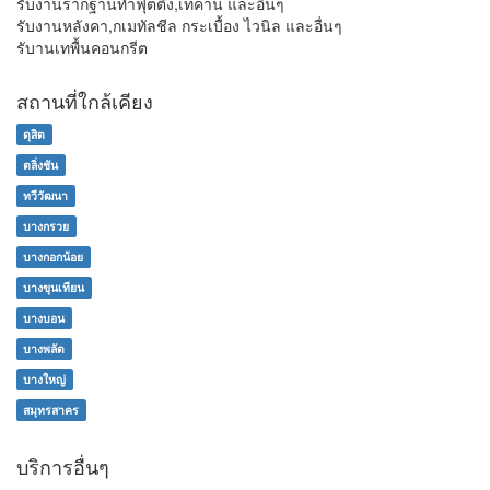
รับงานรากฐานทำฟุตติ้ง,เทคาน และอื่นๆ
รับงานหลังคา,กเมทัลชีล กระเบื้อง ไวนิล และอื่นๆ
รับานเทพื้นคอนกรีต
สถานที่ใกล้เคียง
ดุสิต
ตลิ่งชัน
ทวีวัฒนา
บางกรวย
บางกอกน้อย
บางขุนเทียน
บางบอน
บางพลัด
บางใหญ่
สมุทรสาคร
บริการอื่นๆ