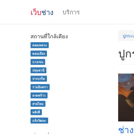
เว็บ
ช่าง
บริการ
สถานที่ใกล้เคียง
ปูกระเ
คลองหลวง
ปูกร
ดอนเมือง
บางเขน
ปทุมธานี
ปากเกร็ด
รามอินทรา
ลาดพร้าว
สายไหม
หลักสี่
แจ้งวัฒนะ
ช่า