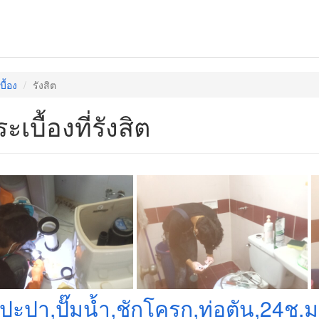
บื้อง
รังสิต
ะเบื้องที่รังสิต
งปะปา,ปั๊มน้ำ,ชักโครก,ท่อตัน,24ช.ม