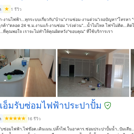
ต
1 รีวิว
-งานไฟฟ้า...ทุกระบบเกี่ยวกับ"บ้าน"งานซ่อม-งานด่วน"เจอปัญหา"โทรหา "ช
ูกค้า"ตลอด 24 ช.ม.งานแก้-งานซ่อม "เร่งด่วน"...น้ำไม่ไหล ไฟฯไม่ติด...คิด
...ที่คุณพอใจ เราจะไม่ทำให้คุณผิดหวัง"ขอบคุณ" ที่ใช้บริการเรา
งเอ็มรับซ่อมไฟฟ้าประปาปั้ม
ต
16 รีวิว
รับซ่อมไฟฟ้า.ไฟช๊อต.เดินเมน.ปลั๊กไฟ.ในอาคาร.ซ่อมประปาปั้มน้ำ..ปัมเสีย..ติ