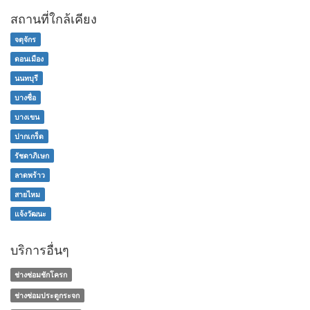
สถานที่ใกล้เคียง
จตุจักร
ดอนเมือง
นนทบุรี
บางซื่อ
บางเขน
ปากเกร็ด
รัชดาภิเษก
ลาดพร้าว
สายไหม
แจ้งวัฒนะ
บริการอื่นๆ
ช่างซ่อมชักโครก
ช่างซ่อมประตูกระจก