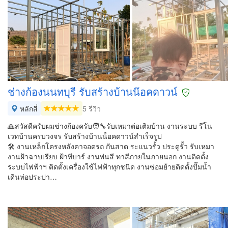
ช่างก้องนนทบุรี รับสร้างบ้านน๊อค​ดาวน์
หลักสี่
5 รีวิว
🙏สวัสดีครับผมช่างก้องครับ🧑‍🔧รับเหมาต่อเติมบ้าน งานระบบ รีโน
เวทบ้านครบวงจร รับสร้างบ้านน็อคดาวน์สำเร็จรูป
🛠️ งานเหล็กโครงหลังคา​จอดรถ​ กันสาด ระแนวรั้ว​ ประตูรั้ว รับเหมา
งานฝ้าฉาบเรียบ ฝ้าทีบาร์ งานพ่นสี ทาสีภายในภายนอก งานติดตั้ง
ระบบไฟฟ้า​ฯ ติดตั้งเครื่องใช้ไฟฟ้าทุกชนิด​ งานซ่อมย้ายติดตั้งปั๊มน้ำ
เดินท่อประปา​…