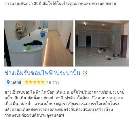
ยาวนานเกินกว่า 30ปี มั่นใจได้ในเรื่องคุณภาพและ ความสวยงาม
ช่างเอ็มรับซ่อมไฟฟ้าประปาปั้ม
หลักสี่
16 รีวิว
ช่างเอ็มรับซ่อมไฟฟ้า.ไฟช๊อต.เดินเมน.ปลั๊กไฟ.ในอาคาร.ซ่อมประปาปั้
มน้ำ..ปัมเสีย..ติดตั้งสุขภัณฑ์..ทาสี..ทำฝ้า..กั้นห้อง..รีโนเวท งานปูกระ
เบื่องพื้น..ห้องน้ำ..งานเหล็กประตู..ระเบียงระเนง..บรรไดเหล็กโครง
หลังคาต่อเติมหลังคาจอดรถต่อเติมครัวกั้นห้องผนังเบาสร้างบ้าน
กำแพงปุนก่อฉาบติดประตูงานลอฟ