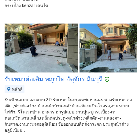
กระเบื้อง kenzai เคนไซ
รับเหมาต่อเติม พญาไท จัตุจักร มีนบุรี
หลักสี่
รับเขียนแบบ ออกแบบ 3D รับเหมาในกรุงเทพมหานคร ช่างรับเหมาต่อ
เติม ,ช่างก่อสร้าง,บ้านหน้าบ้าน-หลังบ้าน-ห้องครัว-โรงรถ,งานระบบ
ไฟฟ้า, รีโนเวทบ้าน อาคาร ทุกรูปแบบ,งานปูน-ปูกระเบื้อง-เท
คอนกรีต,งานเหล็ก,เหล็กดัดประตู-หน้าต่างเหล็กดัด-งานหลังคา-
กันสาด,งานกระจกอลูมิเนียม รับออกแบบติดตั้งกระจก ประตูหน้าต่าง
อลูมิเนียม…