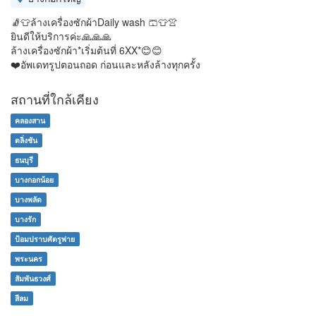
🧦👕ล้างเครื่องซักผ้าDaily wash 🩳👕👚
ยินดีให้บริการค่ะ🙏🙏🙏
ล้างเครื่องซักผ้า*เริ่มต้นที่ 6XX*😊😊
❤️อัพเดทรูปตอนถอด ก่อนและหลังล้างทุกครั้ง
สถานที่ใกล้เคียง
คลองสาน
ตลิ่งชัน
ธนบุรี
บางกอกน้อย
บางพลัด
บางรัก
ป้อมปราบศัตรูพ่าย
พระนคร
สัมพันธวงศ์
สีลม