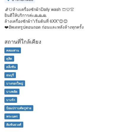
🧦👕ล้างเครื่องซักผ้าDaily wash 🩳👕👚
ยินดีให้บริการค่ะ🙏🙏🙏
ล้างเครื่องซักผ้า*เริ่มต้นที่ 6XX*😊😊
❤️อัพเดทรูปตอนถอด ก่อนและหลังล้างทุกครั้ง
สถานที่ใกล้เคียง
คลองสาน
ดุสิต
ตลิ่งชัน
ธนบุรี
บางกอกใหญ่
บางพลัด
บางรัก
ป้อมปราบศัตรูพ่าย
พระนคร
สัมพันธวงศ์