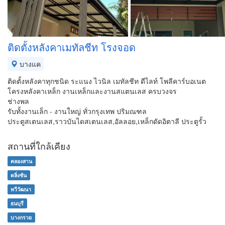
ติดตั้งหลังคาเมทัลชีท โรงจอด
บางแค
ติดตั้งหลังคาทุกชนิด ระแนง ไวนิล เมทัลชีท ดีไลท์ โพลีคาร์บอเนต
โครงหลังคาเหล็ก งานเหล็กและงานสแตนเลส ครบวงจร
ช่างพล
รับทั้งงานเล็ก - งานใหญ่ ทั่วกรุงเทพ ปริมณฑล
ประตูสเตนเลส,ราวบันไดสเตนเลส,อัลลอย,เหล็กดัดอิตาลี ประตูรั้ว
สถานที่ใกล้เคียง
คลองสาน
ตลิ่งชัน
ทวีวัฒนา
ธนบุรี
บางกรวย