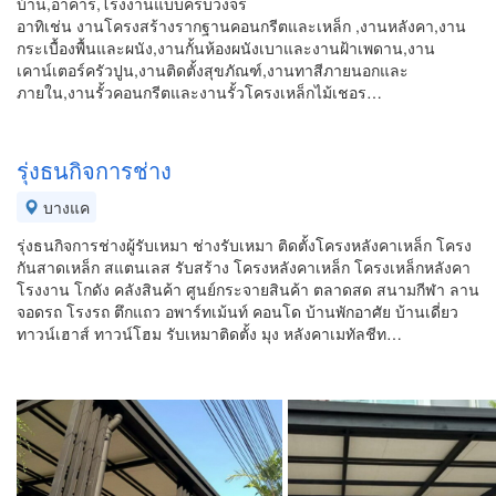
บ้าน,อาคาร,โรงงานแบบครบวงจร
อาทิเช่น งานโครงสร้างรากฐานคอนกรีตและเหล็ก ,งานหลังคา,งาน
กระเบื้องพื้นและผนัง,งานกั้นห้องผนังเบาและงานฝ้าเพดาน,งาน
เคาน์เตอร์ครัวปูน,งานติดตั้งสุขภัณฑ์,งานทาสีภายนอกและ
ภายใน,งานรั้วคอนกรีตและงานรั้วโครงเหล็กไม้เชอร…
รุ่งธนกิจการช่าง
บางแค
รุ่งธนกิจการช่างผู้รับเหมา ช่างรับเหมา ติดตั้งโครงหลังคาเหล็ก โครง
กันสาดเหล็ก สแตนเลส รับสร้าง โครงหลังคาเหล็ก โครงเหล็กหลังคา
โรงงาน โกดัง คลังสินค้า ศูนย์กระจายสินค้า ตลาดสด สนามกีฬา ลาน
จอดรถ โรงรถ ตึกแถว อพาร์ทเม้นท์ คอนโด บ้านพักอาศัย บ้านเดี่ยว
ทาวน์เฮาส์ ทาวน์โฮม รับเหมาติดตั้ง มุง หลังคาเมทัลชีท…