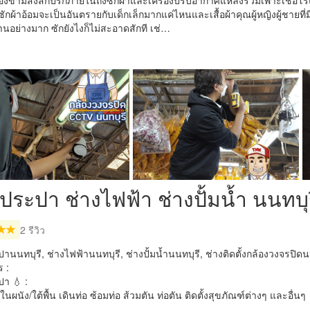
องข้ามสิ่งสกปรกภายในถังซักผ้าและเครื่องปรับอากาศแหล่งรวมเพาะเชื้อโร
ซักผ้าอ้อมจะเป็นอันตรายกับเด็กเล็กมากแค่ไหนและเสื้อผ้าคุณผู้หญิงผู้ชาย
านอย่างมาก ซักยังไงก็ไม่สะอาดสักที เช่…
ประปา ช่างไฟฟ้า ช่างปั้มน้ำ นนทบุ
2 รีวิว
านนทบุรี, ช่างไฟฟ้านนทบุรี, ช่างปั้มน้ำนนทบุรี, ช่างติดตั้งกล้องวงจรปิดน
 :
า 💧 :
มในผนัง/ใต้พื้น เดินท่อ ซ้อมท่อ ส้วมตัน ท่อตัน ติดตั้งสุขภัณฑ์ต่างๆ และอื่นๆ