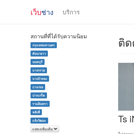
เว็บ
ช่าง
บริการ
สถานที่ที่ได้รับความนิยม
ติด
กรุงเทพมหานคร
คันนายาว
นนทบุรี
บางกรวย
บางบัวทอง
บางเขน
ปากเกร็ด
รามอินทรา
หลักสี่
Ts 
แจ้งวัฒนะ
แสดงเพิ่มเติม