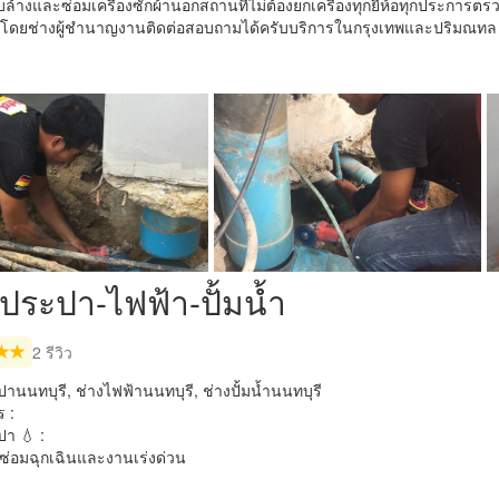
บล้างและซ่อมเครื่องซักผ้านอกสถานที่ไม่ต้องยกเครื่องทุกยี่ห้อทุกประการ
โดยช่างผู้ชำนาญงานติดต่อสอบถามได้ครับบริการในกรุงเทพและปริมณทล มีรั
งประปา-ไฟฟ้า-ปั้มน้ำ
2 รีวิว
านนทบุรี, ช่างไฟฟ้านนทบุรี, ช่างปั้มน้ำนนทบุรี
 :
า 💧 :
ซ่อมฉุกเฉินและงานเร่งด่วน