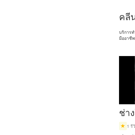
คลีน
บริการท
มืออาชีพ
ช่าง
1 รีว