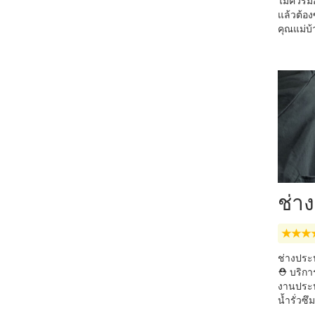
ไม่ควรม
แล้วต้อง
คุณแม่บ้
ช่าง
ช่างประป
⛑ บริการ
งานประป
น้ำรั่วซึ