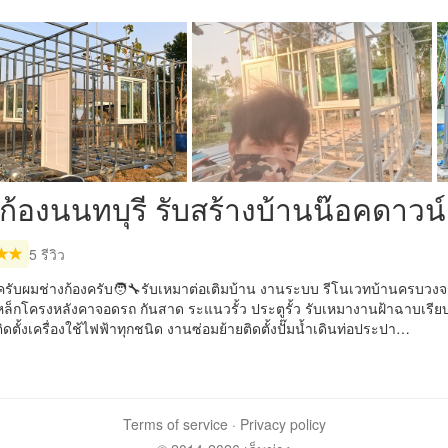
ก้องนนทบุรี รับสร้างบ้านน๊อค​ดาวน์
5 รีวิว
ครับผมช่างก้องครับ🧑‍🔧รับเหมาต่อเติมบ้าน งานระบบ รีโนเวทบ้านครบวงจร
หล็กโครงหลังคา​จอดรถ​ กันสาด ระแนวรั้ว​ ประตูรั้ว รับเหมางานฝ้าฉาบเรี
ิดตั้งเครื่องใช้ไฟฟ้าทุกชนิด​ งานซ่อมย้ายติดตั้งปั๊มน้ำเดินท่อประปา​…
Terms of service
·
Privacy policy