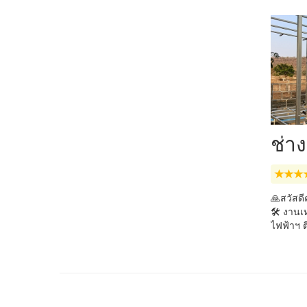
ช่าง
🙏สวัสดี
🛠️ งานเ
ไฟฟ้า​ฯ ต