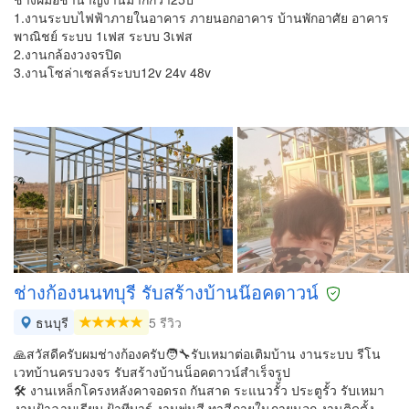
1.งานระบบไฟฟ้าภายในอาคาร ภายนอกอาคาร บ้านพักอาศัย อาคาร
พาณิชย์ ระบบ 1เฟส ระบบ 3เฟส
2.งานกล้องวงจรปิด
3.งานโซล่าเซลล์ระบบ12v 24v 48v
ช่างก้องนนทบุรี รับสร้างบ้านน๊อค​ดาวน์
ธนบุรี
5 รีวิว
🙏สวัสดีครับผมช่างก้องครับ🧑‍🔧รับเหมาต่อเติมบ้าน งานระบบ รีโน
เวทบ้านครบวงจร รับสร้างบ้านน็อคดาวน์สำเร็จรูป
🛠️ งานเหล็กโครงหลังคา​จอดรถ​ กันสาด ระแนวรั้ว​ ประตูรั้ว รับเหมา
งานฝ้าฉาบเรียบ ฝ้าทีบาร์ งานพ่นสี ทาสีภายในภายนอก งานติดตั้ง