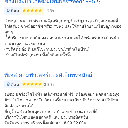
ช่างประปาใกล้ฉันไลน์bestzeed1995
สีลม
1 รีวิว
สาทร,ยานนาวา,พระราม3,เจริญราษฎร์,เจริญกรุง,เจริญนครและที่
ใกล้เคียง-ช่างมืออาชีพ พร้อมรับฟัง และให้คำปรึกษาแก้ไขปัญหาของ
คุณๆ
-ให้บริการแบบคนกันเอง สอบถามราคาก่อนได้ พร้อมรับประกันหน้า
งานตามความเหมาะสม
-รับติดตั้ง,ต่อเติม,แก้ไขงานประปา,ไฟฟ้า(ไฟบ้าน)
-รับแก้ไขท่อรั่ว,ท่อตัน ทั้งน้ำดีและน้ำทิ้ง
พีเอส.คอมพิวเตอร์และอิเล็กทรอนิกส์
สีลม
3 รีวิว
รับซ่อมเครื่องใช้ไฟฟ้า-อิเล็กทรอนิกส์ ทีวี เครื่องซักผ้า พัดลม หม้อหุง
ข้าว ไม่โครเวฟ เตารีบ วิทยุ เครื่องขยายเสียง มีบริการรับส่งถึงบ้าน
ติดต่อสอบถามได้
ที่อยู่ร้าน จังหวัดสมุทรปราการ อำเภอเพราะสมุทรเจดีย์
บริการในโซนเขตสุขสวัสดิ์ และ ประชาอุทิศครับ
วันจันทร์-เสาร์ บริการตั้งแต่เวลา 18.00-22.00น.