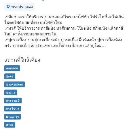
พระประแดง
📌ทีมช่างเราให้บริการ งานซ่อมแก้ไขระบบไฟฟ้า ไฟรั่วไฟช็อตไฟเกิน
ไฟตกไฟดับ ติดตั้งระบบไฟฟ้าใหม่
📌ทาสี ให้บริการงานทาสีผนัง ทาสีเพดาน โป๊ะผนัง สกิมผนัง แล้วทาสี
ใหม่ พาทั้งภายนอกและภายใน
📌ปูกระเบื้อง งานปูกระเบื้องผนัง ปูกระเบื้องพื้นห้องน้ำ ปูกระเบื้องห้อง
ครัว ปูกระเบื้องห้องรับแขก แกะรื้อกระเบื้องเก่าแล้วปูใหม่…
สถานที่ใกล้เคียง
คลองเตย
ทุ่งครุ
บางคอแหลม
บางนา
พระราม 3
พระโขนง
ยานนาวา
สาทร