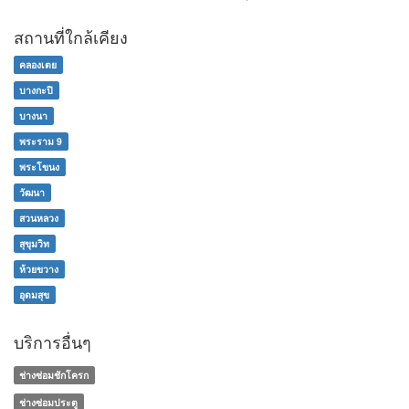
สถานที่ใกล้เคียง
คลองเตย
บางกะปิ
บางนา
พระราม 9
พระโขนง
วัฒนา
สวนหลวง
สุขุมวิท
ห้วยขวาง
อุดมสุข
บริการอื่นๆ
ช่างซ่อมชักโครก
ช่างซ่อมประตู