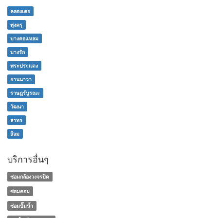
คลองเตย
ทุ่งครุ
บางคอแหลม
บางรัก
พระประแดง
ยานนาวา
ราษฎร์บูรณะ
วัฒนา
สาทร
สีลม
บริการอื่นๆ
ซ่อมกล้องวงจรปิด
ซ่อมคอม
ซ่อมปั๊มน้ำ