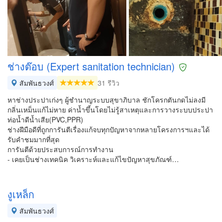
ช่างต๊อบ (Expert sanitation technician)
สัมพันธวงศ์
31 รีวิว
หาช่างประปาเก่งๆ ผู้ชำนาญระบบสุขาภิบาล ชักโครกตันกดไม่ลงมี
กลิ่นเหม็นแก้ไม่หาย ค่าน้ำขึ้นโดยไม่รู้สาเหตุและการวางระบบประปา
ท่อน้ำดีน้ำเสีย(PVC,PPR)
ช่างฝีมือดีที่ถูกการันตีเรื่องแก้จบทุกปัญหาจากหลายโครงการฯและได้
รับคำชมมากที่สุด
การันตีด้วยประสบการณ์การทำงาน
- เคยเป็นช่างเทคนิค วิเคราะห์และแก้ไขปัญหาสุขภัณฑ์…
งูเหล็ก
สัมพันธวงศ์