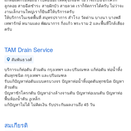
ลูกลอย สายฉีดชำระ สายฝักบัว สายลวด เราก็จัดการได้ครับ ไม่ว่าจะ
งานเล็กงานใหญ่เราก็ยินดีให้บริการครับ
ให้บริการในเขตพื้นที่ สมุทรปราการ สำโรง วัดด่าน บางนา บางพลี
เทพารักษ์ หนามแดง พัฒนาการ กิ่งแก้ว พระราม 2 และพื้นที่ใกล้เคียง
ครับ
TAM Drain Service
สัมพันธวงศ์
บริการแก้ท่อตัน ส้วมตัน กรุงเทพฯ และปริมณฑล แก้ท่อตัน ท่อน้ำทิ้ง
ตันทุกชนิด กรุงเทพฯ และปริมณฑล
รับแก้ปัญหาท่อตันแบบครบวงจร ปัญหาท่อน้ำทิ้งอุดตันทุกชนิด ปัญหา
ส้วมตัน
ปัญหาชักโครกตัน ปัญหาอ่างล้างจานตัน ปัญหาท่อเมนตัน ปัญหาท่อ
พื้นห้องน้ำตัน งูเหล็ก
แก้ปัญหาไม่ได้ ไม่คิดเงิน รับประกันผลงานถึง 45 วัน
สมเกียรติ