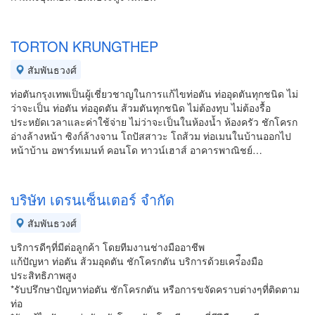
TORTON KRUNGTHEP
สัมพันธวงศ์
ท่อตันกรุงเทพเป็นผู้เชี่ยวชาญในการแก้ไขท่อตัน ท่ออุดตันทุกชนิด ไม่
ว่าจะเป็น ท่อตัน ท่ออุดตัน ส้วมตันทุกชนิด ไม่ต้องทุบ ไม่ต้องรื้อ
ประหยัดเวลาและค่าใช้จ่าย ไม่ว่าจะเป็นในห้องน้ำ ห้องครัว ชักโครก
อ่างล้างหน้า ซิงก์ล้างจาน โถปัสสาวะ โถส้วม ท่อเมนในบ้านออกไป
หน้าบ้าน อพาร์ทเมนท์ คอนโด ทาวน์เฮาส์ อาคารพาณิชย์…
บริษัท เดรนเซ็นเตอร์ จำกัด
สัมพันธวงศ์
บริการดีๆที่มีต่อลูกค้า โดยทีมงานช่างมืออาชีพ
แก้ปัญหา ท่อตัน ส้วมอุดตัน ชักโครกตัน บริการด้วยเคร่ืองมือ
ประสิทธิภาพสูง
*รับปรึกษาปัญหาท่อตัน ชักโครกตัน หรือการขจัดคราบต่างๆที่ติดตาม
ท่อ