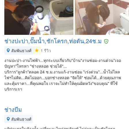
ช่างปะปา,ปั๊มน้ำ,ชักโครก,ท่อตัน,24ช.ม
สัมพันธวงศ์
1 รีวิว
งานปะปา-งานไฟฟ้า...ทุกระบบเกี่ยวกับ"บ้าน"งานซ่อม-งานด่วน"เจอ
ปัญหา"โทรหา "ช่างหลอด ช่วยได้"...
บริการ"ลูกค้า"ตลอด 24 ช.ม.งานแก้-งานซ่อม "เร่งด่วน"...น้ำไม่ไหล
ไฟฯไม่ติด...คิดไม่ออก...บอกช่างหลอด "จัดให้" ซ่อมได้...ด้วยคุณภาพ
และคุ้มราคา...ที่คุณพอใจ เราจะไม่ทำให้คุณผิดหวัง"ขอบคุณ" ที่ใช้
บริการเรา
ช่างบีม
สัมพันธวงศ์
แก้ท่อแตกในห้องน้ำ เปลี่ยนอะไหล่สุขภัณฑ์ ไม่ว่าจะเป็นชักโครก