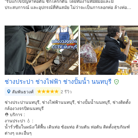
*รับแก้ไขปัญหาท่อตัน ชักโครกตัน โดยทีมงานที่มีฝีมือและมี
ประสบการณ์ และอุปกรณ์ที่ทันสมัย ไม่ว่าจะเป็นการลอกท่อ ล้างท่อ…
ช่างประปา ช่างไฟฟ้า ช่างปั้มน้ำ นนทบุรี
สัมพันธวงศ์
2 รีวิว
ช่างประปานนทบุรี, ช่างไฟฟ้านนทบุรี, ช่างปั้มน้ำนนทบุรี, ช่างติดตั้ง
กล้องวงจรปิดนนทบุรี
⛑ บริการ :
งานประปา 💧 :
น้ำรั่วซึมในผนัง/ใต้พื้น เดินท่อ ซ้อมท่อ ส้วมตัน ท่อตัน ติดตั้งสุขภัณฑ์
ต่างๆ และอื่นๆ