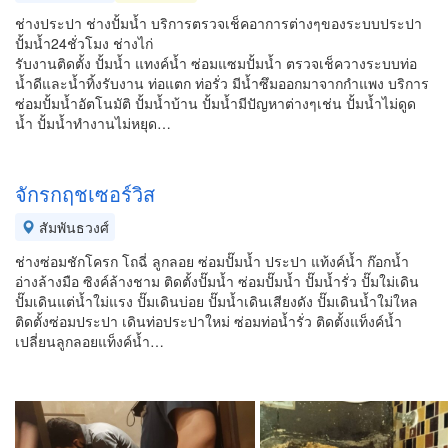
ช่างประปา ช่างปั้มน้ำ บริการตรวจเช็คอาการต่างๆของระบบประปา
ปั้มน้ำ24ชั่วโมง ช่างไก่
รับงานติดตั้ง ปั้มน้ำ แทงค์น้ำ ซ่อมแซมปั้มน้ำ ตรวจเช็ควางระบบท่อ
น้ำดีและน้ำทิ้งรับงาน ท่อแตก ท่อรั่ว มีน้ำซึมออกมาจากกำแพง บริการ
ซ่อมปั้มน้ำอัตโนมัติ ปั้มน้ำบ้าน ปั้มน้ำมีปัญหาต่างๆเช่น ปั้มน้ำไม่ดูด
น้ำ ปั้มน้ำทำงานไม่หยุด…
จักรกฤชเซอร์วิส
สัมพันธวงศ์
ช่างซ่อมชักโครก โถฉี่ ลูกลอย ซ่อมปั๊มน้ำ ประปา แท้งค์น้ำ ก๊อกน้ำ
อ่างล้างมือ ซิงค์ล้างชาม ติดตั้งปั๊มน้ำ ซ่อมปั๊มน้ำ ปั๊มน้ำรั่ว ปั๊มใม่เดิน
ปั๊มเดินแต่น้ำใม่แรง ปั๊มเดินบ่อย ปั๊มน้ำเดินเสียงดัง ปั๊มเดินน้ำใม่ใหล
ติดตั้งซ่อมประปา เดินท่อประปาใหม่ ซ่อมท่อน้ำรั่ว ติดตั้งแท็งค์น้ำ
เปลี่ยนลูกลอยแท็งค์น้ำ…