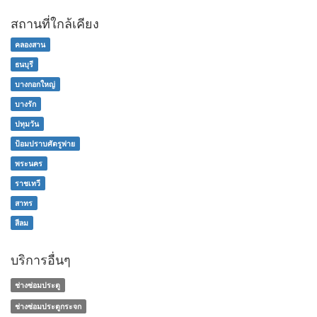
สถานที่ใกล้เคียง
คลองสาน
ธนบุรี
บางกอกใหญ่
บางรัก
ปทุมวัน
ป้อมปราบศัตรูพ่าย
พระนคร
ราชเทวี
สาทร
สีลม
บริการอื่นๆ
ช่างซ่อมประตู
ช่างซ่อมประตูกระจก