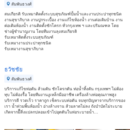
สัมพันธวงศ์
สมเกียรติ รับเหมาติดตั้งระบบสุขภัณฑ์ปั้มน้ำและงานประปาทุกชนิด
งานสุขาภิบาล งานปูกระเบื้อง งานแก้ไขห้องน้ำ งานต่อเติมบ้าน งาน
ต่อเติมห้องน้ำ งานติดตั้งชักโครก ทั่วกรุงเทพ ฯ และปริมณฑล โดย
ช่างผู้ชำนาญงาน โดยทีมงานลุงสมเกียรติ
รับเหมาติดตั้งระบบสุขภัณฑ์
รับเหมางานประปาทุกชนิด
รับเหมางานสุขาภิบาล
ธวัชชัย
สัมพันธวงศ์
บริการแก้ไขท่อตัน ส้วมตัน ชักโครกตัน ท่อน้ำทิ้งตัน กรุงเทพฯ ไม่ต้อง
ทุบ ไม่ต้องรื้อ โดยทีมงานงูเหล็กมืออาชีพ เครื่องล้างท่อคุณภาพสูง
บริการดี รวดเร็ว ราคาถูก เช็คระบบท่อตัน จบทุกปัญหาจากบริการของ
เรา น้ำท่วมพิ้นห้องน้ำ อ่างล้างจาน ส้วมลาดไม่ลง ถังบำบัดไม่ระบาย
เกิดจากมึีสิ่งแปลกปลอมเข้าไปอุตตันในท่อระบายน้ำ…