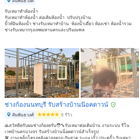
สัมพันธวงศ์
รับเหมาทำห้องน้ำ
รับเหมาทำห้องน้ำ ต่อเติมห้องน้ำ ปรับปรุงบ้าน
บิ้วท์อินห้องน้ำ ช่างรับเหมาทำบ้าน ห้องน้ำเดี่ยว ห้องเช่า ห้องน้ำรวม
ช่างรับเหมากรุงเทพมหานครและปริมณฑล
ช่างก้องนนทบุรี รับสร้างบ้านน๊อค​ดาวน์
สัมพันธวงศ์
5 รีวิว
🙏สวัสดีครับผมช่างก้องครับ🧑‍🔧รับเหมาต่อเติมบ้าน งานระบบ รีโน
เวทบ้านครบวงจร รับสร้างบ้านน็อคดาวน์สำเร็จรูป
🛠️ งานเหล็กโครงหลังคา​จอดรถ​ กันสาด ระแนวรั้ว​ ประตูรั้ว รับเหมา