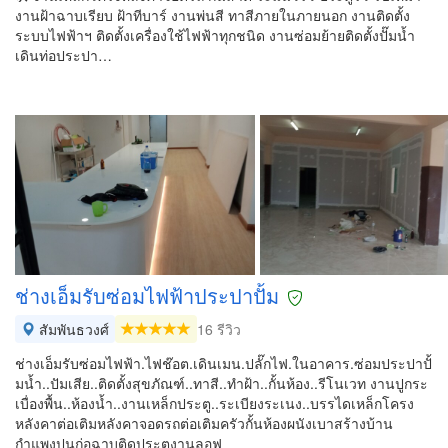
งานฝ้าฉาบเรียบ ฝ้าทีบาร์ งานพ่นสี ทาสีภายในภายนอก งานติดตั้ง
ระบบไฟฟ้า​ฯ ติดตั้งเครื่องใช้ไฟฟ้าทุกชนิด​ งานซ่อมย้ายติดตั้งปั๊มน้ำ
เดินท่อประปา​…
ช่างเอ็มรับซ่อมไฟฟ้าประปาปั้ม
สัมพันธวงศ์
16 รีวิว
ช่างเอ็มรับซ่อมไฟฟ้า.ไฟช๊อต.เดินเมน.ปลั๊กไฟ.ในอาคาร.ซ่อมประปาปั้
มน้ำ..ปัมเสีย..ติดตั้งสุขภัณฑ์..ทาสี..ทำฝ้า..กั้นห้อง..รีโนเวท งานปูกระ
เบื่องพื้น..ห้องน้ำ..งานเหล็กประตู..ระเบียงระเนง..บรรไดเหล็กโครง
หลังคาต่อเติมหลังคาจอดรถต่อเติมครัวกั้นห้องผนังเบาสร้างบ้าน
กำแพงปุนก่อฉาบติดประตูงานลอฟ