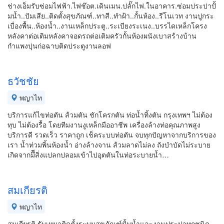
ช่างเอ็มรับซ่อมไฟฟ้า.ไฟช๊อต.เดินเมน.ปลั๊กไฟ.ในอาคาร.ซ่อมประปาปั้
มน้ำ..ปัมเสีย..ติดตั้งสุขภัณฑ์..ทาสี..ทำฝ้า..กั้นห้อง..รีโนเวท งานปูกระ
เบื่องพื้น..ห้องน้ำ..งานเหล็กประตู..ระเบียงระเนง..บรรไดเหล็กโครง
หลังคาต่อเติมหลังคาจอดรถต่อเติมครัวกั้นห้องผนังเบาสร้างบ้าน
กำแพงปุนก่อฉาบติดประตูงานลอฟ
ธวัชชัย
พญาไท
บริการแก้ไขท่อตัน ส้วมตัน ชักโครกตัน ท่อน้ำทิ้งตัน กรุงเทพฯ ไม่ต้อง
ทุบ ไม่ต้องรื้อ โดยทีมงานงูเหล็กมืออาชีพ เครื่องล้างท่อคุณภาพสูง
บริการดี รวดเร็ว ราคาถูก เช็คระบบท่อตัน จบทุกปัญหาจากบริการของ
เรา น้ำท่วมพิ้นห้องน้ำ อ่างล้างจาน ส้วมลาดไม่ลง ถังบำบัดไม่ระบาย
เกิดจากมึีสิ่งแปลกปลอมเข้าไปอุตตันในท่อระบายน้ำ…
สมเกียรติ
พญาไท
สมเกียรติ รับเหมาติดตั้งระบบสุขภัณฑ์ปั้มน้ำและงานประปาทุกชนิด