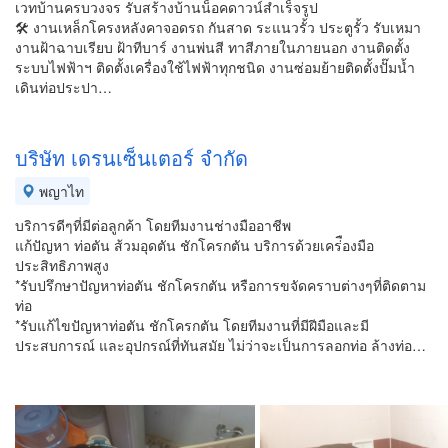
เวทบ้านครบวงจร รับสร้างบ้านน็อคดาวน์สำเร็จรูป
🛠️ งานเหล็กโครงหลังคา​จอดรถ​ กันสาด ระแนวรั้ว​ ประตูรั้ว รับเหมา
งานฝ้าฉาบเรียบ ฝ้าทีบาร์ งานพ่นสี ทาสีภายในภายนอก งานติดตั้ง
ระบบไฟฟ้า​ฯ ติดตั้งเครื่องใช้ไฟฟ้าทุกชนิด​ งานซ่อมย้ายติดตั้งปั๊มน้ำ
เดินท่อประปา​…
บริษัท เดรนเซ็นเตอร์ จำกัด
พญาไท
บริการดีๆที่มีต่อลูกค้า โดยทีมงานช่างมืออาชีพ
แก้ปัญหา ท่อตัน ส้วมอุดตัน ชักโครกตัน บริการด้วยเคร่ืองมือ
ประสิทธิภาพสูง
*รับปรึกษาปัญหาท่อตัน ชักโครกตัน หรือการขจัดคราบต่างๆที่ติดตาม
ท่อ
*รับแก้ไขปัญหาท่อตัน ชักโครกตัน โดยทีมงานที่มีฝีมือและมี
ประสบการณ์ และอุปกรณ์ที่ทันสมัย ไม่ว่าจะเป็นการลอกท่อ ล้างท่อ…