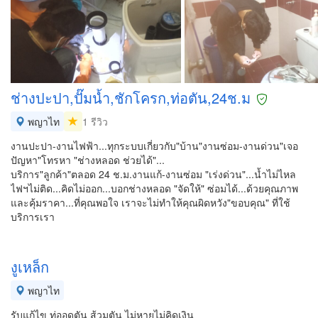
ช่างปะปา,ปั๊มน้ำ,ชักโครก,ท่อตัน,24ช.ม
พญาไท
1 รีวิว
งานปะปา-งานไฟฟ้า...ทุกระบบเกี่ยวกับ"บ้าน"งานซ่อม-งานด่วน"เจอ
ปัญหา"โทรหา "ช่างหลอด ช่วยได้"...
บริการ"ลูกค้า"ตลอด 24 ช.ม.งานแก้-งานซ่อม "เร่งด่วน"...น้ำไม่ไหล
ไฟฯไม่ติด...คิดไม่ออก...บอกช่างหลอด "จัดให้" ซ่อมได้...ด้วยคุณภาพ
และคุ้มราคา...ที่คุณพอใจ เราจะไม่ทำให้คุณผิดหวัง"ขอบคุณ" ที่ใช้
บริการเรา
งูเหล็ก
พญาไท
รับแก้ไข ท่ออุดตัน ส้วมตัน ไม่หายไม่คิดเงิน