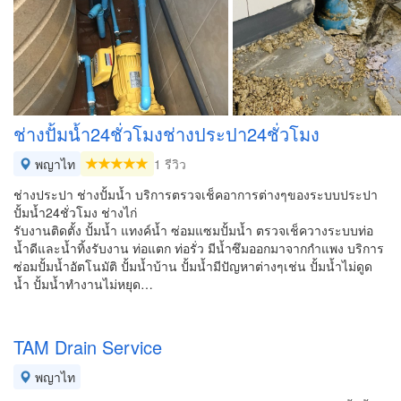
ช่างปั้มน้ำ24ชั่วโมงช่างประปา24ชั่วโมง
พญาไท
1 รีวิว
ช่างประปา ช่างปั้มน้ำ บริการตรวจเช็คอาการต่างๆของระบบประปา
ปั้มน้ำ24ชั่วโมง ช่างไก่
รับงานติดตั้ง ปั้มน้ำ แทงค์น้ำ ซ่อมแซมปั้มน้ำ ตรวจเช็ควางระบบท่อ
น้ำดีและน้ำทิ้งรับงาน ท่อแตก ท่อรั่ว มีน้ำซึมออกมาจากกำแพง บริการ
ซ่อมปั้มน้ำอัตโนมัติ ปั้มน้ำบ้าน ปั้มน้ำมีปัญหาต่างๆเช่น ปั้มน้ำไม่ดูด
น้ำ ปั้มน้ำทำงานไม่หยุด…
TAM Drain Service
พญาไท