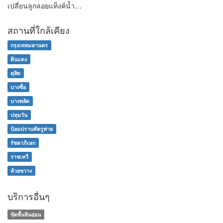
เปลี่ยนลูกลอยแท็งค์น้ำ…
สถานที่ใกล้เคียง
กรุงเทพมหานคร
ดินแดง
ดุสิต
บางซื่อ
บางพลัด
ปทุมวัน
ป้อมปราบศัตรูพ่าย
รัชดาภิเษก
ราชเทวี
ห้วยขวาง
บริการอื่นๆ
ขัดพื้นหินอ่อน