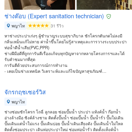
ช่างต๊อบ (Expert sanitation technician)
พญาไท
31 รีวิว
หาช่างประปาเก่งๆ ผู้ชำนาญระบบสุขาภิบาล ชักโครกตันกดไม่ลงมี
กลิ่นเหม็นแก้ไม่หาย ค่าน้ำขึ้นโดยไม่รู้สาเหตุและการวางระบบประปา
ท่อน้ำดีน้ำเสีย(PVC,PPR)
ช่างฝีมือดีที่ถูกการันตีเรื่องแก้จบทุกปัญหาจากหลายโครงการฯและได้
รับคำชมมากที่สุด
การันตีด้วยประสบการณ์การทำงาน
- เคยเป็นช่างเทคนิค วิเคราะห์และแก้ไขปัญหาสุขภัณฑ์…
จักรกฤชเซอร์วิส
พญาไท
ช่างซ่อมชักโครก โถฉี่ ลูกลอย ซ่อมปั๊มน้ำ ประปา แท้งค์น้ำ ก๊อกน้ำ
อ่างล้างมือ ซิงค์ล้างชาม ติดตั้งปั๊มน้ำ ซ่อมปั๊มน้ำ ปั๊มน้ำรั่ว ปั๊มใม่เดิน
ปั๊มเดินแต่น้ำใม่แรง ปั๊มเดินบ่อย ปั๊มน้ำเดินเสียงดัง ปั๊มเดินน้ำใม่ใหล
ติดตั้งซ่อมประปา เดินท่อประปาใหม่ ซ่อมท่อน้ำรั่ว ติดตั้งแท็งค์น้ำ