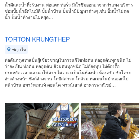
น้ำดีและน้ำทิ้งรับงาน ท่อแตก ท่อรั่ว มีน้ำซึมออกมาจากกำแพง บริการ
ซ่อมปั้มน้ำอัตโนมัติ ปั้มน้ำบ้าน ปั้มน้ำมีปัญหาต่างๆเช่น ปั้มน้ำไม่ดูด
น้ำ ปั้มน้ำทำงานไม่หยุด…
TORTON KRUNGTHEP
พญาไท
ท่อตันกรุงเทพเป็นผู้เชี่ยวชาญในการแก้ไขท่อตัน ท่ออุดตันทุกชนิด ไม่
ว่าจะเป็น ท่อตัน ท่ออุดตัน ส้วมตันทุกชนิด ไม่ต้องทุบ ไม่ต้องรื้อ
ประหยัดเวลาและค่าใช้จ่าย ไม่ว่าจะเป็นในห้องน้ำ ห้องครัว ชักโครก
อ่างล้างหน้า ซิงก์ล้างจาน โถปัสสาวะ โถส้วม ท่อเมนในบ้านออกไป
หน้าบ้าน อพาร์ทเมนท์ คอนโด ทาวน์เฮาส์ อาคารพาณิชย์…