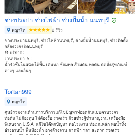
ช่างประปา ช่างไฟฟ้า ช่างปั้มน้ำ นนทบุรี
พญาไท
2 รีวิว
ช่างประปานนทบุรี, ช่างไฟฟ้านนทบุรี, ช่างปั้มน้ำนนทบุรี, ช่างติดตั้ง
กล้องวงจรปิดนนทบุรี
⛑ บริการ :
งานประปา 💧 :
น้ำรั่วซึมในผนัง/ใต้พื้น เดินท่อ ซ้อมท่อ ส้วมตัน ท่อตัน ติดตั้งสุขภัณฑ์
ต่างๆ และอื่นๆ
Tortan999
พญาไท
ศูนย์รวมงานด้านการบริการแก้ไขปัญหาท่ออุดตันแบบครบวงจร
ท่อตัน,ไม่ต้องทุบ ไม่ต้องรื้อ รวดเร็ว ด้วยช่างผู้ชำนาญงาน เครื่องมือ
พิเศษจาก U.S.A. แก้ไขได้ทุกปัญหา ท่อโรงงาน ท่อเมนหลัก ท่อน้ำทิ้ง
อ่างอาบน้ำ พื้นห้องน้ำ อ่างล้างจาน ดาดฟ้า ฯลฯ สะดวก รวดเร็ว