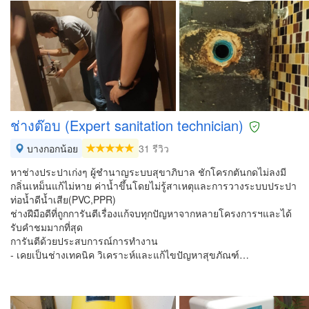
ช่างต๊อบ (Expert sanitation technician)
บางกอกน้อย
31 รีวิว
หาช่างประปาเก่งๆ ผู้ชำนาญระบบสุขาภิบาล ชักโครกตันกดไม่ลงมี
กลิ่นเหม็นแก้ไม่หาย ค่าน้ำขึ้นโดยไม่รู้สาเหตุและการวางระบบประปา
ท่อน้ำดีน้ำเสีย(PVC,PPR)
ช่างฝีมือดีที่ถูกการันตีเรื่องแก้จบทุกปัญหาจากหลายโครงการฯและได้
รับคำชมมากที่สุด
การันตีด้วยประสบการณ์การทำงาน
- เคยเป็นช่างเทคนิค วิเคราะห์และแก้ไขปัญหาสุขภัณฑ์…