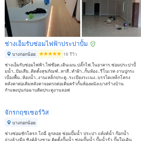
ช่างเอ็มรับซ่อมไฟฟ้าประปาปั้ม
บางกอกน้อย
16 รีวิว
ช่างเอ็มรับซ่อมไฟฟ้า.ไฟช๊อต.เดินเมน.ปลั๊กไฟ.ในอาคาร.ซ่อมประปาปั้
มน้ำ..ปัมเสีย..ติดตั้งสุขภัณฑ์..ทาสี..ทำฝ้า..กั้นห้อง..รีโนเวท งานปูกระ
เบื่องพื้น..ห้องน้ำ..งานเหล็กประตู..ระเบียงระเนง..บรรไดเหล็กโครง
หลังคาต่อเติมหลังคาจอดรถต่อเติมครัวกั้นห้องผนังเบาสร้างบ้าน
กำแพงปุนก่อฉาบติดประตูงานลอฟ
จักรกฤชเซอร์วิส
บางกอกน้อย
ช่างซ่อมชักโครก โถฉี่ ลูกลอย ซ่อมปั๊มน้ำ ประปา แท้งค์น้ำ ก๊อกน้ำ
อ่างล้างมือ ซิงค์ล้างชาม ติดตั้งปั๊มน้ำ ซ่อมปั๊มน้ำ ปั๊มน้ำรั่ว ปั๊มใม่เดิน