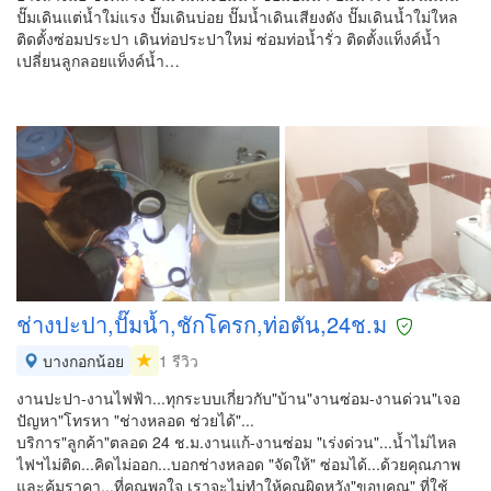
ปั๊มเดินแต่น้ำใม่แรง ปั๊มเดินบ่อย ปั๊มน้ำเดินเสียงดัง ปั๊มเดินน้ำใม่ใหล
ติดตั้งซ่อมประปา เดินท่อประปาใหม่ ซ่อมท่อน้ำรั่ว ติดตั้งแท็งค์น้ำ
เปลี่ยนลูกลอยแท็งค์น้ำ…
ช่างปะปา,ปั๊มน้ำ,ชักโครก,ท่อตัน,24ช.ม
บางกอกน้อย
1 รีวิว
งานปะปา-งานไฟฟ้า...ทุกระบบเกี่ยวกับ"บ้าน"งานซ่อม-งานด่วน"เจอ
ปัญหา"โทรหา "ช่างหลอด ช่วยได้"...
บริการ"ลูกค้า"ตลอด 24 ช.ม.งานแก้-งานซ่อม "เร่งด่วน"...น้ำไม่ไหล
ไฟฯไม่ติด...คิดไม่ออก...บอกช่างหลอด "จัดให้" ซ่อมได้...ด้วยคุณภาพ
และคุ้มราคา...ที่คุณพอใจ เราจะไม่ทำให้คุณผิดหวัง"ขอบคุณ" ที่ใช้