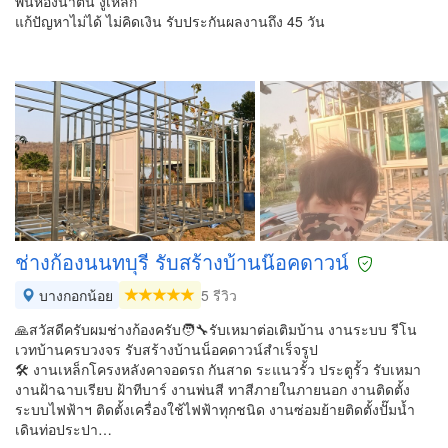
พื้นห้องน้ำตัน งูเหล็ก
แก้ปัญหาไม่ได้ ไม่คิดเงิน รับประกันผลงานถึง 45 วัน
ช่างก้องนนทบุรี รับสร้างบ้านน๊อค​ดาวน์
บางกอกน้อย
5 รีวิว
🙏สวัสดีครับผมช่างก้องครับ🧑‍🔧รับเหมาต่อเติมบ้าน งานระบบ รีโน
เวทบ้านครบวงจร รับสร้างบ้านน็อคดาวน์สำเร็จรูป
🛠️ งานเหล็กโครงหลังคา​จอดรถ​ กันสาด ระแนวรั้ว​ ประตูรั้ว รับเหมา
งานฝ้าฉาบเรียบ ฝ้าทีบาร์ งานพ่นสี ทาสีภายในภายนอก งานติดตั้ง
ระบบไฟฟ้า​ฯ ติดตั้งเครื่องใช้ไฟฟ้าทุกชนิด​ งานซ่อมย้ายติดตั้งปั๊มน้ำ
เดินท่อประปา​…