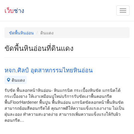
เว็บ
ช่าง
ขัดพื้นหินอ่อน
ดินแดง
ขัดพื้นหินอ่อนที่ดินแดง
หจก.ศิลป์ อุตสาหกรรมไทยหินอ่อน
ดินแดง
รับขัด พื้นลอกหน้าหินอ่อน- หินแกรนิต กระเบื้องหินขัด แกรนิตโด้
กระเบื้องยาง ให้เงาเหมีอนปูใหม่บริการรับขัดเงาพื้นคอนกรีต
พื้นFloorHardener พื้นปูน พื้นหินอ่อน แกรนิตขัดลอกหน้าพื้นหินขัด
สามารถย้อมสีคอนกรีตได้ คุณภาพดีให้ความแข็งแรงเงางาม ไม่เป็น
ฝุ่นละออง ทำความสะอาดง่าย สามารถเพิ่มความแข็งแรงให้กับผิว
คอนกรีต…