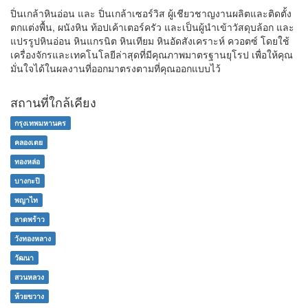
ปิ่นเกล้าหินอ่อน และ ปิ่นเกล้าเซอร์วิส ผู้เชียวชาญงานผลิตและติดตั้ง
ตกแต่งพื้น, ผนังหิน ท้อปเค้าเตอร์ครัว และเป็นผู้นำเข้าวัสดุบล้อก และ
แปรรูปหินอ่อน หินแกรนิต หินเทียม หินอัดสังเคราะห์ ควอตซ์ โดยใช้
เครื่องจักรและเทคโนโลยีล่าสุดที่มีคุณภาพมาตรฐานยุโรป เพื่อให้คุณ
มั่นใจได้ในผลงานที่ออกมาตรงตามที่คุณออกแบบไว้
สถานที่ใกล้เคียง
กรุงเทพมหานคร
คลองเตย
ทองหล่อ
บางกะปิ
พญาไท
ลาดพร้าว
วังทองหลาง
วัฒนา
สวนหลวง
ห้วยขวาง