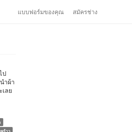
แบบฟอร์มของคุณ
สมัครช่าง
ดไป
นำผ้า
อะเลย
ต
พร้าว