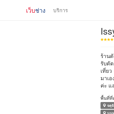
เว็บ
ช่าง
บริการ
Iss
ร้านต
รับตั
เที่ย
มาเอง
ค่ะ แ
พื้นที่
จตุจ
นนทบ