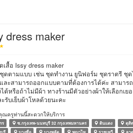
y dress maker
ัดเสื้อ Issy dress maker
ดชุดตามแบบ เช่น ชุดทำงาน ยูนิฟอร์ม ชุดราตรี ชุ
ว และสามารถออกแบบตามที่ต้องการได้ค่ะ สามารถ
ได้หรือถ้าไม่มีผ้า ทางร้านมีตัวอย่างผ้าให้เลือกเย
ละรับเย็บผ้าโหลด้วยนะคะ
ที่คุณครูท่านนี้สะดวกให้บริการ
ักร
ซ.กรุงเทพ-นนทบุรี 32 กรุงเทพมหานคร
ดินแดง
ดุสิ
ุรี
บางซื่อ
บางพลัด
พญาไท
ราชเทวี
ลาด