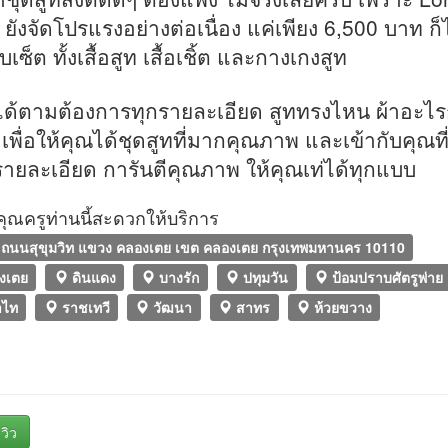
r ยังจัดโปรแรงอย่างต่อเนื่อง แค่เพียง 6,500 บาท ก็
เซ็ต ทั้งเสื้อสูท เสื้อเชิ้ต และกางเกงสูท
ได้ตามต้องการทุกรายละเอียด สูททรงไหน ผ้าอะไรก
้ เพื่อให้คุณได้ชุดสูทที่มากคุณภาพ และเข้ากับคุณที
รายละเอียด การันตีคุณภาพ ให้คุณเท่ได้ทุกแบบ
ที่คุณครูท่านนี้สะดวกให้บริการ
ถนนสุขุมวิท แขวง คลองเตย เขต คลองเตย กรุงเทพมหานคร 10110
งเตย
ดินแดง
บางรัก
ปทุมวัน
ป้อมปราบศัตรูพ่าย
ไท
ราชเทวี
วัฒนา
สาทร
ห้วยขวาง
วิว