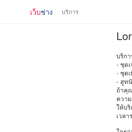
เว็บ
ช่าง
บริการ
Lor
บริกา
- ชุดเ
- ชุดเ
- สูทน
ถ้าคุ
ความต
ให้บร
เวลาร
ใครว่