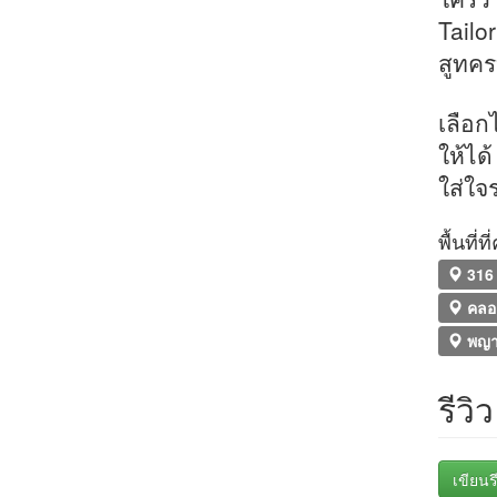
Tailo
สูทครบ
เลือก
ให้ได
ใส่ใจ
พื้นที่
316 
คลอ
พญา
รีวิว
เขียนรี