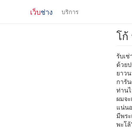
เว็บ
ช่าง
บริการ
โก้
รับเช
ด้วยป
ยาวน
การัน
ท่านไ
ผมจะเ
แน่น
มีพระ
พะโล้