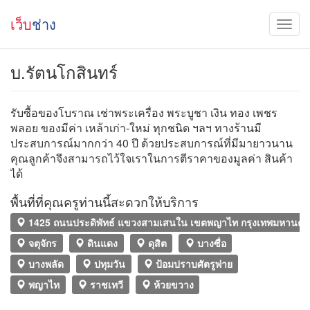
เว็บ
ช่าง
บ.รัตนโกสินทร์
รับซื้อของโบราณ เช่าพระเครื่อง พระบูชา เงิน ทอง เพชร
พลอย ของมีค่า เหล้าเก่า-ใหม่ ทุกชนิด ฯลฯ ทางร้านมี
ประสบการณ์มากกว่า 40 ปี ด้วยประสบการณ์ที่มีมายาวนาน
คุณลูกค้าจึงสามารถไว้ใจเราในการตีราคาของมูลค่า สินค้า
ได้
พื้นที่ที่คุณครูท่านนี้สะดวกให้บริการ
1425 ถนนประดิพัทธ์ แขวงสามเสนใน เขตพญาไท กรุงเทพมหานคร
จตุจักร
ดินแดง
ดุสิต
บางซื่อ
บางพลัด
ปทุมวัน
ป้อมปราบศัตรูพ่าย
พญาไท
ราชเทวี
ห้วยขวาง