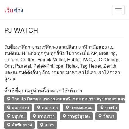
เว็บ
ช่าง
PJ WATCH
รับซื้อนาฬิกา ขายนาฬิกา-แลกเปลี่ยน นาฬิกามือสอง แบ
รนด์เนม Hi-End ทุกรุ่น ทุกยี่ห้อ ไม่ว่าจะเป็น AP, Breitling,
Corum, Cartier, Franck Muller, Hublot, IWC, JLC, Omega,
Oris, Panerai, Patek-Philippe, Rolex, Tag Heuer, Zenith
และแบรนด์ดังอื่นๆ อีกมากมาย มาหาเราได้เลย เราให้ราคา
สูงคะ
พื้นที่ที่คุณครูท่านนี้สะดวกให้บริการ
The Up Rama 3 แขวงช่องนนทรี เขตยานนาวา กรุงเทพมหานคร
คลองสาน
คลองเตย
บางคอแหลม
บางรัก
ปทุมวัน
ยานนาวา
ราษฎร์บูรณะ
วัฒนา
สัมพันธวงศ์
สาทร