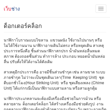
เว็บ
ช่าง
ด็อกเตอร์คล็อก
นาฬิกาโบราณแบบไขลาน แขวนผนัง ใช้งานไปนานๆ หรือ
ไม่ได้ใช้งานนาน นาฬิกาอาจเดินไม่ตรง หรือหยุดเดิน สาเหตุ
ประการหนึ่งคือ ชิ้นส่วนนาฬิกาสกปรก น้ำมันหล่อลื่นหมด
สภาพ ต้องถอดชิ้นส่วน ทำการล้าง ประกอบ หยอดน้ำมันหล่อ
ลื่น ปรับตั้งให้ได้งานได้ดังเดิม
สาเหตุอีกประการคือ อาจมีชิ้นส่วนชำรุด เช่น ลานขาด ระบบ
ภายชำรุด ไม่ว่าจะเป็นชุดเดินเวลา(Time Keeping Unit) ชุด
ตีบอกชั่วโมง(Hour Striking Unit) หรือ ชุดเสียงเพลง (Chime
Unit) ได้แก่กรณีเป็นนาฬิกาแบบสามลาน หรือสามลูกตุ้ม
นาฬิกาประเภทลานจะต้องมีเครื่องมือช่วยในการม้วน หรือ
คลายลาน ด็อกเตอร์คล็อก ได้สร้างเครื่องมือช่วยดังรูป งาน
ถอดลานนาฬิกาจะต้องทำด้วยความระมัดระวัง เพราะอาจเกิด