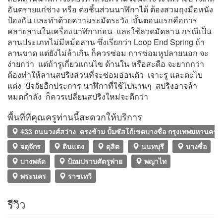
อันตรายแก่ช่าง หรือ ต่อชิ้นส่วนนาฬิกาได้ ต้องสวมถุงมือหนัง
ป้องกัน และทำด้วยความระมัดระวัง ขั้นตอนแรกคือการ
คลายลานในเครื่องนาฬิกาก่อน และใช้ลวดมัดลาน กรณีเป็น
ลานประเภทไม่มีหม้อลาน ซึ่งเรียกว่า Loop End Spring ถ้า
ลานขาด แต่ยังไม่ล้าเกิน ก็ควรซ่อม การซ่อมหูปลายนอก จะ
ง่ายกว่า แต่ถ้ารูเกี่ยวแกนไข ด้านใน หรือสะดือ จะยากกว่า
ต้องทำให้ลานสปริงส่วนที่จะซ่อมอ่อนตัว เจาะรู และตะไบ
แต่ง ปัจจัยอีกประการ นาฬิกาที่ใช้ไปนานๆ สปริงอาจล้า
หมดกำลัง ก็ควรเปลี่ยนสปริงใหม่จะดีกว่า
พื้นที่ที่คุณครูท่านนี้สะดวกให้บริการ
433 ถนนวงศ์สว่าง ตรงข้าม ปั้มซัสโก้เขตบางซื่อ กรุงเทพมหานคร
จตุจักร
ดินแดง
ดุสิต
นนทบุรี
บางซื่อ
บางพลัด
ป้อมปราบศัตรูพ่าย
พญาไท
พระนคร
ราชเทวี
รีวิว