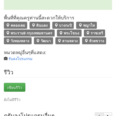
พื้นที่ที่คุณครูท่านนี้สะดวกให้บริการ
คลองเตย
ดินแดง
บางกะปิ
พญาไท
พระราม9 กรุงเทพมหานคร
พระโขนง
ราชเทวี
วังทองหลาง
วัฒนา
สวนหลวง
ห้วยขวาง
หมวดหมู่อื่นๆที่แสดง:
รับลงโปรแกรม
รีวิว
เขียนรีวิว
ยังไม่มีรีวิว
ดูรับลงโปรแกรมอื่นๆ