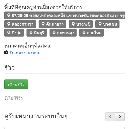
พื้นที่ที่คุณครูท่านนี้สะดวกให้บริการ
87/28-29 ซอยสุเหร่าคลองหนึ่ง แขวงบางชัน เขตคลองสามวา กรุ
คลองสามวา
คันนายาว
บางกะปิ
บางเขน
บึงกุ่ม
มีนบุรี
สะพานสูง
สายไหม
หมวดหมู่อื่นๆที่แสดง:
รับเหมางานระบบ
รีวิว
เขียนรีวิว
ยังไม่มีรีวิว
ดูรับเหมางานระบบอื่นๆ